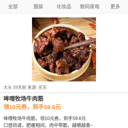
全部
服装
化妆品
数码家电
更多
大头
59天前
来源:
京东
哞哩牧场牛肉筋
领10元券，到手59.6元
哞哩牧场牛肉筋，领10元券，到手59.6元
口感劲道，肥瘦相间，肉中带筋，越嚼越香~