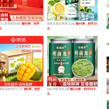
初人参燕窝炖6瓶
领90券，到手
德意全麦白啤酒*12罐
领44券，到手35
元
元
攀枝花凯特芒4.5斤
领5券，到手
饮矿明前龙井2罐
领210券，到手59.9
元