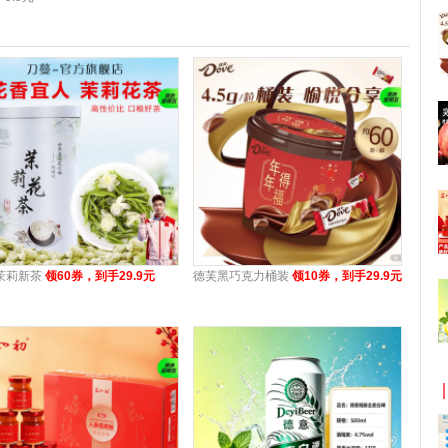
茉莉新茶
领60券，到手29.9元
德芙黑巧克力桶装
领10券，到手29.9元