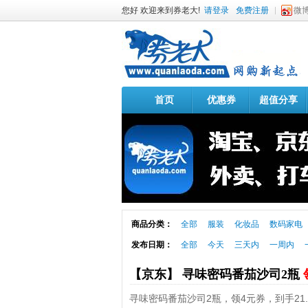
您好 欢迎来到券老大!
请登录
免费注册
微
首页
优惠券
超值分享
商品分类：
全部
服装
化妆品
数码家电
发布日期：
全部
今天
三天内
一周内
【京东】 寻味密码番茄沙司2瓶
寻味密码番茄沙司2瓶，领4元券，到手21.