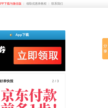
APP下载与微信版
领取优惠券教程
联系我们
App下载
好券快报
3
/
3