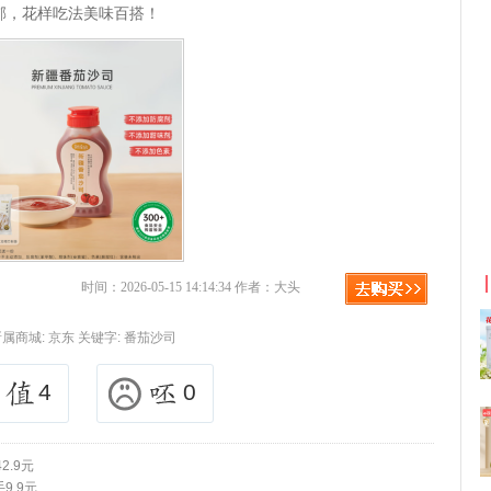
郁，花样吃法美味百搭！
利
淘宝优惠券+淘宝返利
时间：2026-05-15 14:14:34 作者：大头
所属商城:
京东
关键字:
番茄沙司
4
0
2.9元
9.9元