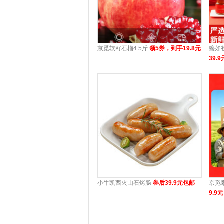
京觅软籽石榴4.5斤
领5券，到手19.8元
盏如
39.9
小牛凯西火山石烤肠
券后39.9元包邮
京觅
9.9元