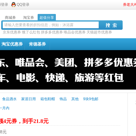
博登录
QQ登录
券老大
商城券
淘宝券
超值分享
京东优惠券
饿了么红包
拼多多优惠券
唯品会优惠券
天猫超市优惠券
淘宝优惠券
肯德基券
食品酒水
家居日用
箱包鞋帽
饰品
其他
9块9包邮
一月内
领4元券，到手21.8元
8元