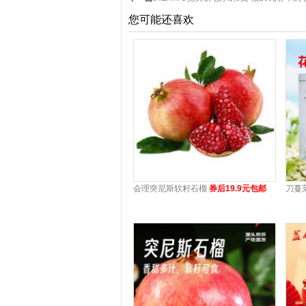
您可能还喜欢
会理突尼斯软籽石榴
券后19.9元包邮
刀蔓