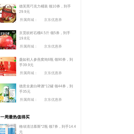
德芙黑巧克力桶装 领10券，到手
29.9元
所属商城：
京东优惠券
京觅软籽石榴4.5斤 领5券，到手
19.8元
所属商城：
京东优惠券
盏如初人参燕窝炖6瓶 领90券，到
手39.9元
所属商城：
京东优惠券
德意全麦白啤酒*12罐 领44券，到
手35元
所属商城：
京东优惠券
一周最热值得买
格绿清洁慕斯*2瓶 领7券，到手14.4
元