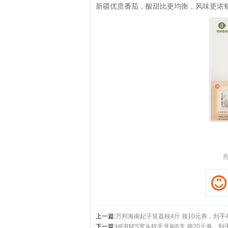
新疆优质番茄，酸甜比更均衡，风味更浓
拼多多优惠券+拼多多返
上一篇:
万邦海南妃子笑荔枝4斤 领10元券，到手4
下一篇:
HERM'S宽头软毛牙刷6支 领20元券，到手