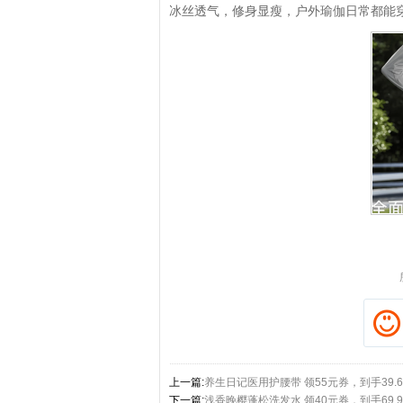
冰丝透气，修身显瘦，户外瑜伽日常都能
拼多多优惠券+拼多多返利
淘宝优惠券+淘宝返利
上一篇:
养生日记医用护腰带 领55元券，到手39.
下一篇:
浅香晚樱蓬松洗发水 领40元券，到手69.