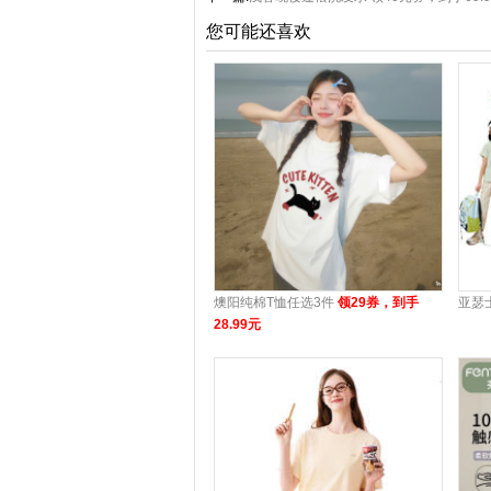
您可能还喜欢
燠阳纯棉T恤任选3件
领29券，到手
亚瑟
28.99元