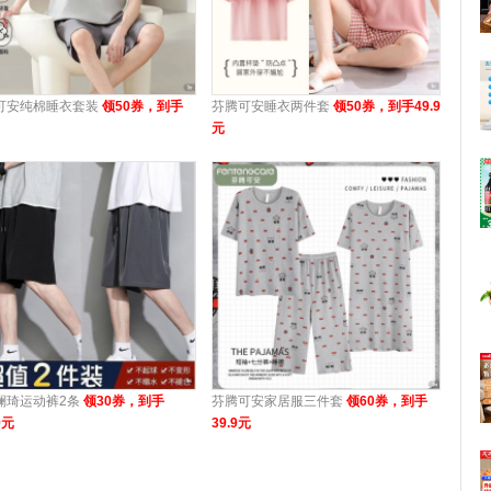
可安纯棉睡衣套装
领50券，到手
芬腾可安睡衣两件套
领50券，到手49.9
元
澜琦运动裤2条
领30券，到手
芬腾可安家居服三件套
领60券，到手
9元
39.9元