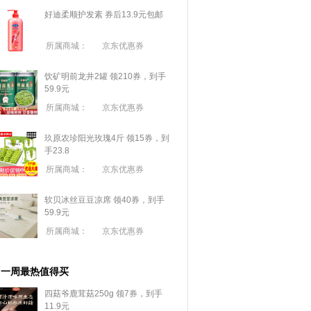
好迪柔顺护发素 券后13.9元包邮
所属商城：
京东优惠券
饮矿明前龙井2罐 领210券，到手
59.9元
所属商城：
京东优惠券
玖原农珍阳光玫瑰4斤 领15券，到
手23.8
所属商城：
京东优惠券
软贝冰丝豆豆凉席 领40券，到手
59.9元
所属商城：
京东优惠券
一周最热值得买
四菇爷鹿茸菇250g 领7券，到手
11.9元