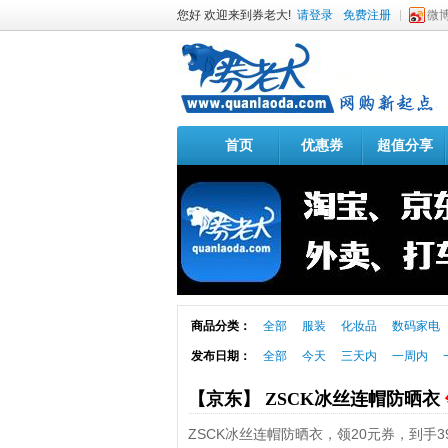
您好 欢迎来到券老大!
请登录
免费注册
微
首页
优惠券
超值分享
商品分类：
全部
服装
化妆品
数码家电
发布日期：
全部
今天
三天内
一周内
【京东】 ZSCK冰丝连帽防晒衣
ZSCK冰丝连帽防晒衣，领20元券，到手39