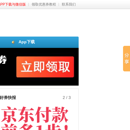
APP下载与微信版
领取优惠券教程
联系我们
App下载
好券快报
3
/
3