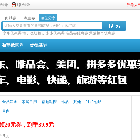
博登录
QQ登录
券老大
商城券
淘宝券
超值分享
京东优惠券
饿了么红包
拼多多优惠券
唯品会优惠券
天猫超市优惠券
淘宝优惠券
肯德基券
食品酒水
家居日用
箱包鞋帽
饰品
其他
9块9包邮
一月内
领20元券，到手39.9元
.9元