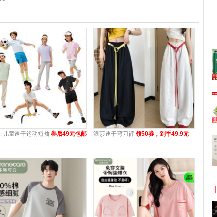
士儿童速干运动短袖
券后49元包邮
浪莎速干弯刀裤
领50券，到手49.9元