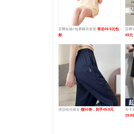
芬腾短袖+短裤睡衣套装
券后49.9元包
芬腾
邮
49元
浪莎哈伦裤女
领50券，到手49.9元
布卡
39.9