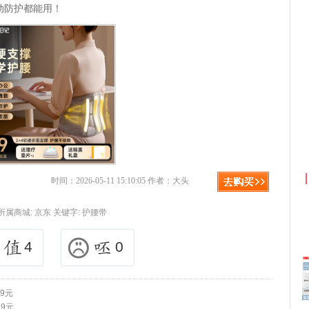
动防护都能用！
宝优惠券+淘宝返利
京东优惠券与京东返利红
时间：2026-05-11 15:10:05 作者：大头
所属商城:
京东
关键字:
护腰带
4
0
9元
.9元