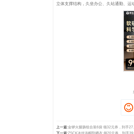
立体支撑结构，久坐办公、久站通勤、运
拼多多优惠券+拼多多返利
淘
上一篇:
金锣火腿肠组合装6袋 领32元券，到手27.
下一篇:
ZSCK冰丝连帽防晒衣 领20元券，到手39