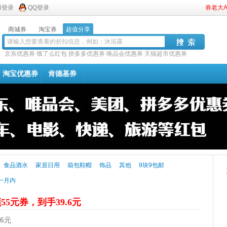
博登录
QQ登录
券老大
商城券
淘宝券
超值分享
京东优惠券
饿了么红包
拼多多优惠券
唯品会优惠券
天猫超市优惠券
淘宝优惠券
肯德基券
食品酒水
家居日用
箱包鞋帽
饰品
其他
9块9包邮
一月内
55元券，到手39.6元
6元