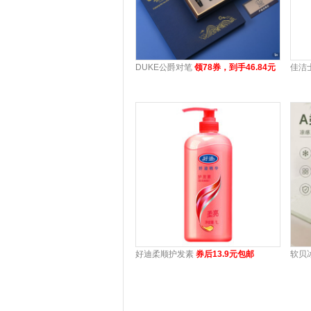
DUKE公爵对笔
领78券，到手46.84元
佳洁
好迪柔顺护发素
券后13.9元包邮
软贝