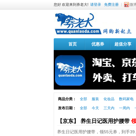
您好 欢迎来到券老大!
请登录
免费注册
微
首页
优惠券
超值分享
商品分类：
全部
服装
化妆品
数码家电
发布日期：
全部
今天
三天内
一周内
【京东】 养生日记医用护腰带
领
养生日记医用护腰带，领55元券，到手39.