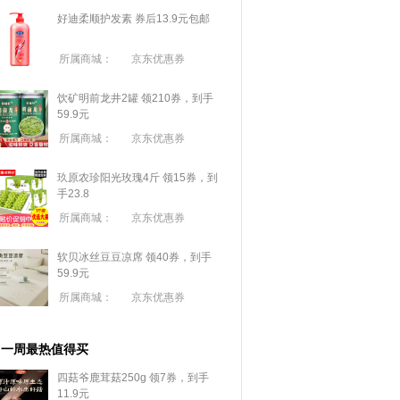
好迪柔顺护发素 券后13.9元包邮
所属商城：
京东优惠券
饮矿明前龙井2罐 领210券，到手
59.9元
所属商城：
京东优惠券
玖原农珍阳光玫瑰4斤 领15券，到
手23.8
所属商城：
京东优惠券
软贝冰丝豆豆凉席 领40券，到手
59.9元
所属商城：
京东优惠券
一周最热值得买
四菇爷鹿茸菇250g 领7券，到手
11.9元