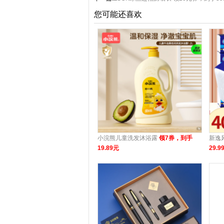
您可能还喜欢
小浣熊儿童洗发沐浴露
领7券，到手
新逸
19.89元
29.9