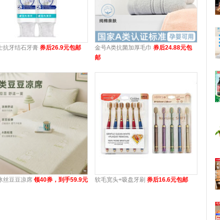
士抗牙结石牙膏
券后26.9元包邮
金号A类抗菌加厚毛巾
券后24.88元包
邮
冰丝豆豆凉席
领40券，到手59.9元
软毛宽头+吸盘牙刷
券后16.6元包邮