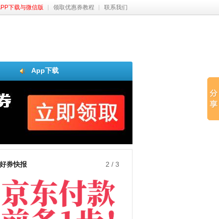
APP下载与微信版
领取优惠券教程
联系我们
App下载
好券快报
3
/
3