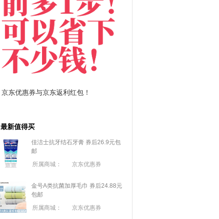
包！
拼多多优惠券+拼多多返利
淘
最新值得买
佳洁士抗牙结石牙膏 券后26.9元包
邮
所属商城：
京东优惠券
金号A类抗菌加厚毛巾 券后24.88元
包邮
所属商城：
京东优惠券