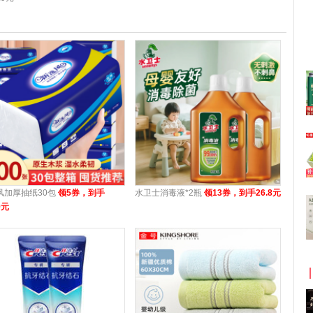
风加厚抽纸30包
领5券，到手
水卫士消毒液*2瓶
领13券，到手26.8元
9元