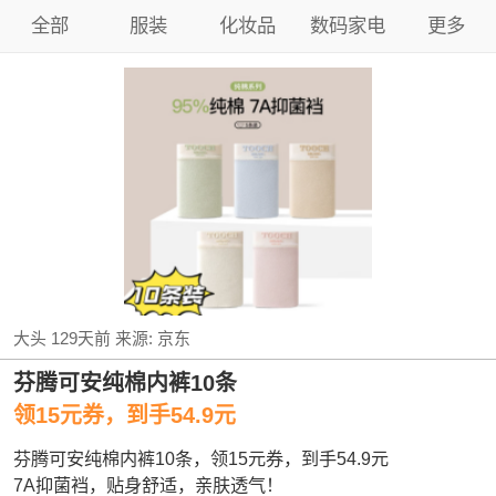
全部
服装
化妆品
数码家电
更多
大头
129天前
来源:
京东
芬腾可安纯棉内裤10条
领15元券，到手54.9元
芬腾可安纯棉内裤10条，领15元券，到手54.9元
7A抑菌裆，贴身舒适，亲肤透气！