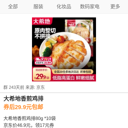
全部
服装
化妆品
数码家电
更多
群
243天前
来源:
京东
大希地香煎鸡排
券后29.9元包邮
大希地香煎鸡排80g *10袋
京东价46.9元，领17元券