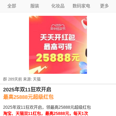
全部
服装
化妆品
数码家电
更多
群
289天前
来源:
天猫
2025年双11狂欢开启
最高25888元超级红包
2025年双11狂欢开启，领最高25888元超级红包
淘宝、天猫双11红包，最高25888元，每天1次