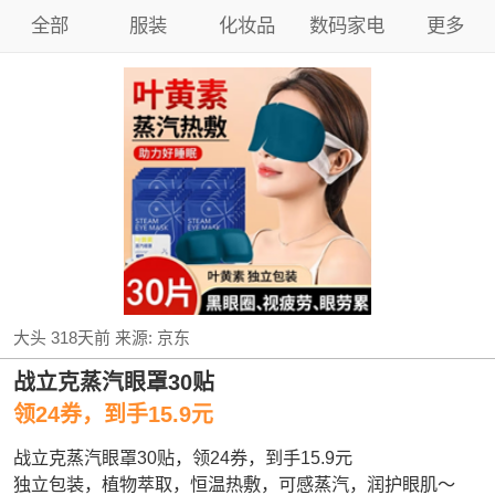
全部
服装
化妆品
数码家电
更多
大头
318天前
来源:
京东
战立克蒸汽眼罩30贴
领24券，到手15.9元
战立克蒸汽眼罩30贴，领24券，到手15.9元
独立包装，植物萃取，恒温热敷，可感蒸汽，润护眼肌～