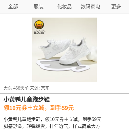
全部
服装
化妆品
数码家电
更多
大头
468天前
来源:
京东
小黄鸭儿童跑步鞋
领10元券＋立减，到手59元
小黄鸭儿童跑步鞋，领10元券＋立减，到手59元
脚感舒适，轻弹缓震，排汗透气，样式简单大方