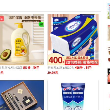
熊儿童洗发沐浴露
领7券，到手
新逸风加厚抽纸30包
领5券，到手
9元
29.99元