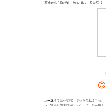
蕴含8种植物精油，纯净润养，秀发润泽
拼多多优惠券+拼多多返利
淘宝优惠券+淘宝返利
上一篇:
浪莎女纯棉薄款中筒袜 券后21.6元包邮
下一篇:
好时多口味巧克力 领10元券，到手46.9