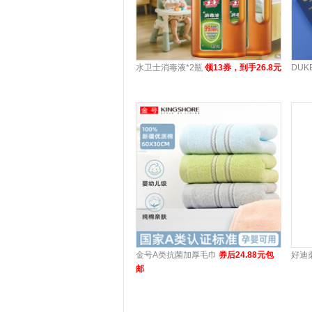
水卫士消毒液*2瓶
领13券，到手26.8元
DU
金号A类抗菌加厚毛巾
券后24.88元包
好迪
邮