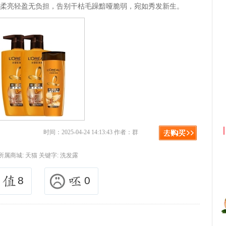
，柔亮轻盈无负担，告别干枯毛躁黯哑脆弱，宛如秀发新生。
京东优惠券与京东返利红包！
时间：2025-04-24 14:13:43 作者：群
所属商城:
天猫
关键字:
洗发露
8
0
元