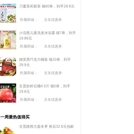
刀蔓茉莉新茶 领60券，到手29.9元
所属商城：
京东优惠券
小浣熊儿童洗发沐浴露 领7券，到手
19.89元
所属商城：
京东优惠券
德芙黑巧克力桶装 领10券，到手
29.9元
所属商城：
京东优惠券
京觅软籽石榴4.5斤 领5券，到手
19.8元
所属商城：
京东优惠券
一周最热值得买
京觅陕西大荔冬枣 券后32.9元包邮