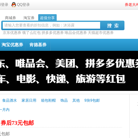
博登录
QQ登录
券老大
商城券
淘宝券
超值分享
京东优惠券
饿了么红包
拼多多优惠券
唯品会优惠券
天猫超市优惠券
淘宝优惠券
肯德基券
食品酒水
家居日用
箱包鞋帽
饰品
其他
9块9包邮
一月内
露
券后73元包邮
元包邮