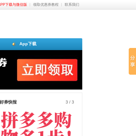
APP下载与微信版
领取优惠券教程
联系我们
App下载
好券快报
3
/
3