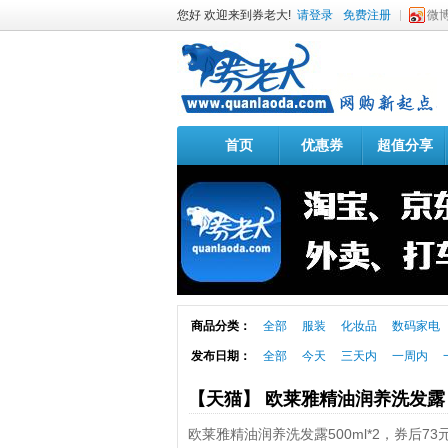
您好 欢迎来到券老大!
请登录
免费注册
微
首页
优惠券
超值分享
商品分类：
全部
服装
化妆品
数码家电
发布日期：
全部
今天
三天内
一周内
【天猫】 欧莱雅精油润养洗发
欧莱雅精油润养洗发露500ml*2，券后73