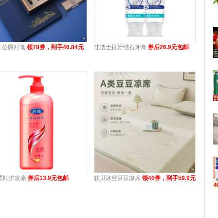
KE公爵对笔
领78券，到手46.84元
佳洁士抗牙结石牙膏
券后26.9元包邮
柔顺护发素
券后13.9元包邮
软贝冰丝豆豆凉席
领40券，到手59.9元