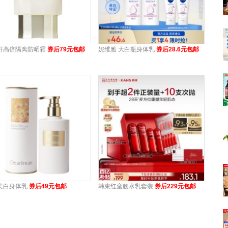
轩高倍隔离防晒霜
券后79元包邮
妮维雅 大白瓶身体乳
券后28.6元包邮
美白身体乳
券后49元包邮
韩束红蛮腰水乳套装
券后229元包邮