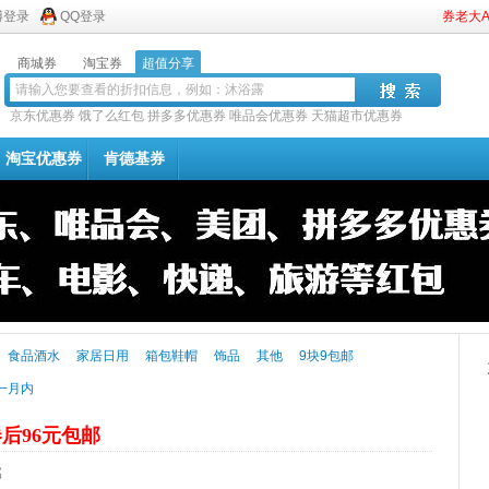
博登录
QQ登录
券老大
商城券
淘宝券
超值分享
京东优惠券
饿了么红包
拼多多优惠券
唯品会优惠券
天猫超市优惠券
淘宝优惠券
肯德基券
食品酒水
家居日用
箱包鞋帽
饰品
其他
9块9包邮
一月内
后96元包邮
邮