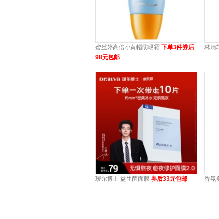
蜜丝婷高倍小黄帽防晒霜
下单3件券后
林清
98元包邮
瑷尔博士 益生菌面膜
券后33元包邮
香氛