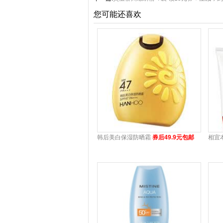
您可能还喜欢
韩后美白保湿防晒霜
券后49.9元包邮
相宜