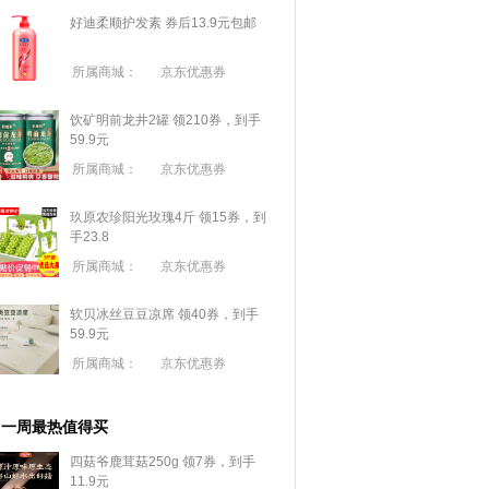
好迪柔顺护发素 券后13.9元包邮
所属商城：
京东优惠券
饮矿明前龙井2罐 领210券，到手
59.9元
所属商城：
京东优惠券
玖原农珍阳光玫瑰4斤 领15券，到
手23.8
所属商城：
京东优惠券
软贝冰丝豆豆凉席 领40券，到手
59.9元
所属商城：
京东优惠券
一周最热值得买
四菇爷鹿茸菇250g 领7券，到手
11.9元