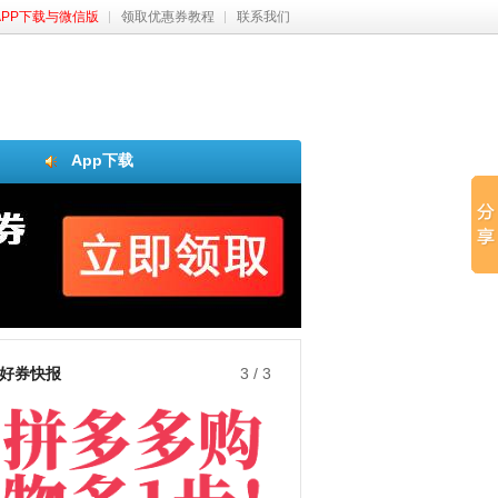
APP下载与微信版
领取优惠券教程
联系我们
App下载
好券快报
3
/
3