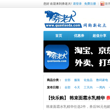
您好 欢迎来到券老大!
请登录
免费注册
微
首页
优惠券
超值分享
商品分类：
全部
服装
化妆品
数码家电
发布日期：
全部
今天
三天内
一周内
【快乐购】 韩束面霜水乳精华
券
韩束面霜水乳精华任选2件，券后96元包