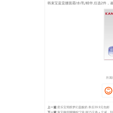
韩束宝蓝蛮腰面霜/水/乳/精华,任选2件，凑
拼多多优惠券+拼多多返利
淘宝优惠券+淘宝返利
所属
上一篇:
君乐宝简醇梦幻盖酸奶 券后39.9元包邮
下一篇:
臭宝柳州螺蛳粉*7袋 领15元券＋立减，到手