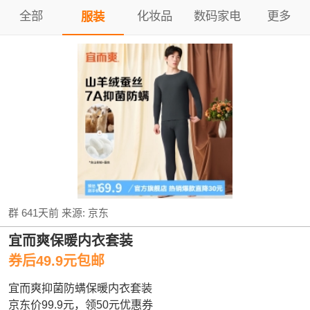
全部
化妆品
数码家电
更多
服装
群
641天前
来源:
京东
宜而爽保暖内衣套装
券后49.9元包邮
宜而爽抑菌防螨保暖内衣套装
京东价99.9元，领50元优惠券