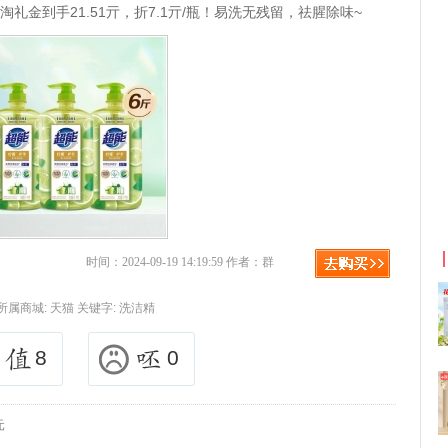
加淘礼金到手21.51亓，折7.1亓/瓶！易洗无残留，祛腥除味~
利
淘宝优惠券+淘宝返利
时间：2024-09-19 14:19:59 作者：群
所属商城:
天猫
关键字:
洗洁精
8
0
元