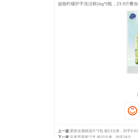
超能柠檬护手洗洁精1kg*3瓶，23.9亓叠
拼多多优惠券+拼多多返
上一篇:
爱肤佳酒精湿巾*3包 领13元券，到手9.9
下一篇:
完美芦荟胶*2支 领20元券，到手34元