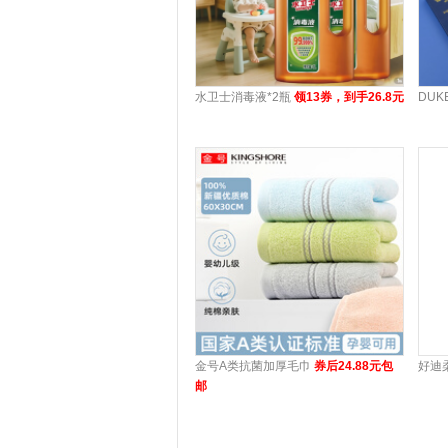
水卫士消毒液*2瓶
领13券，到手26.8元
DU
金号A类抗菌加厚毛巾
券后24.88元包
好迪
邮