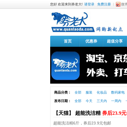
您好 欢迎来到券老大!
请登录
免费注册
微
首页
优惠券
超值分享
商品分类：
全部
服装
化妆品
数码家电
发布日期：
全部
今天
三天内
一周内
【天猫】 超能洗洁精
券后23.9
超能洗洁精6斤，券后23.9元包邮