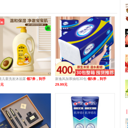
熊儿童洗发沐浴露
领7券，到手
新逸风加厚抽纸30包
领5券，到手
9元
29.99元