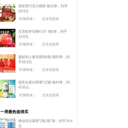
德芙黑巧克力桶装 领10券，到手
29.9元
所属商城：
京东优惠券
京觅软籽石榴4.5斤 领5券，到手
19.8元
所属商城：
京东优惠券
盏如初人参燕窝炖6瓶 领90券，到
手39.9元
所属商城：
京东优惠券
德意全麦白啤酒*12罐 领44券，到
手35元
所属商城：
京东优惠券
一周最热值得买
格绿清洁慕斯*2瓶 领7券，到手14.4
元