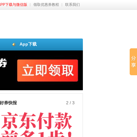
APP下载与微信版
领取优惠券教程
联系我们
App下载
好券快报
2
/
3