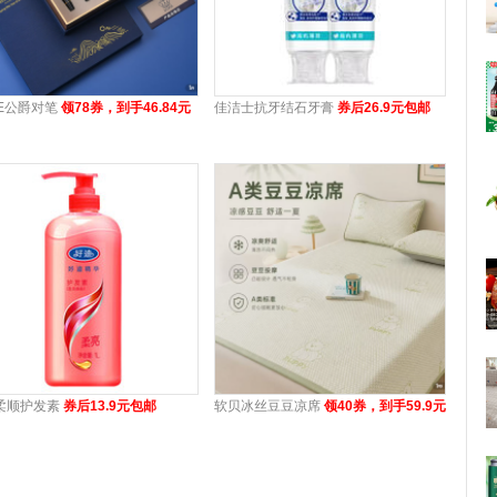
KE公爵对笔
领78券，到手46.84元
佳洁士抗牙结石牙膏
券后26.9元包邮
柔顺护发素
券后13.9元包邮
软贝冰丝豆豆凉席
领40券，到手59.9元