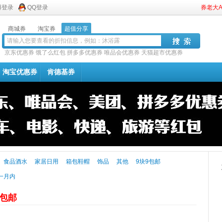
博登录
QQ登录
券老大
商城券
淘宝券
超值分享
京东优惠券
饿了么红包
拼多多优惠券
唯品会优惠券
天猫超市优惠券
淘宝优惠券
肯德基券
食品酒水
家居日用
箱包鞋帽
饰品
其他
9块9包邮
一月内
元包邮