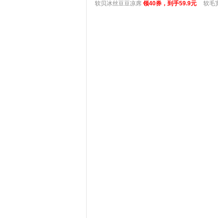
软贝冰丝豆豆凉席
领40券，到手59.9元
软毛