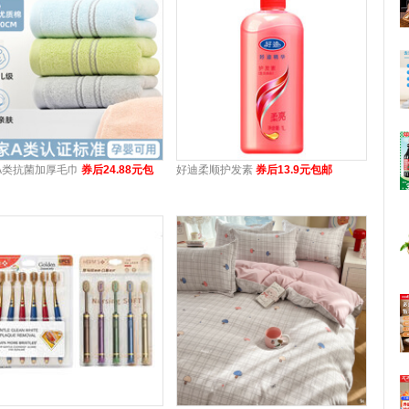
A类抗菌加厚毛巾
券后24.88元包
好迪柔顺护发素
券后13.9元包邮