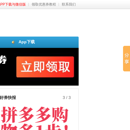
APP下载与微信版
领取优惠券教程
联系我们
App下载
好券快报
3
/
3