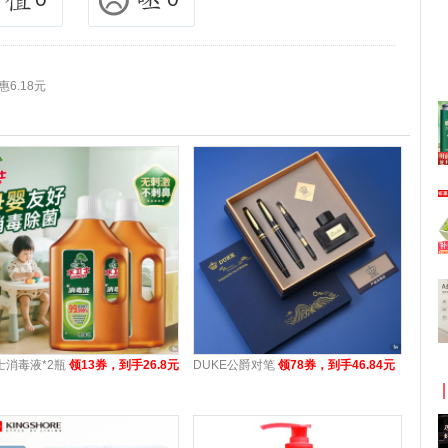
6.18元
士消毒液*2瓶
领13券，到手26.8元
DUKE公爵对笔
领78券，到手46.84元