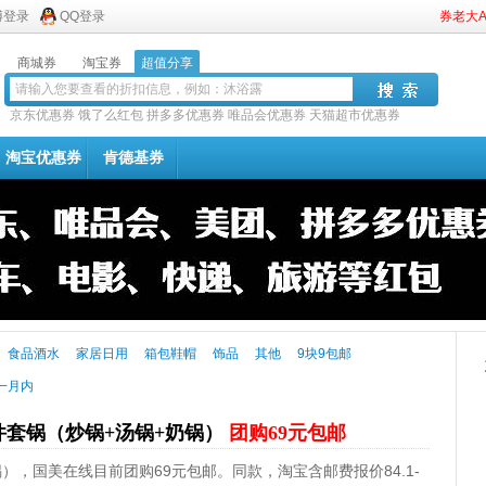
博登录
QQ登录
券老大
商城券
淘宝券
超值分享
京东优惠券
饿了么红包
拼多多优惠券
唯品会优惠券
天猫超市优惠券
淘宝优惠券
肯德基券
食品酒水
家居日用
箱包鞋帽
饰品
其他
9块9包邮
一月内
件套锅（炒锅+汤锅+奶锅）
团购69元包邮
），国美在线目前团购69元包邮。同款，淘宝含邮费报价84.1-