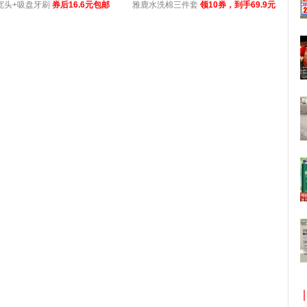
宽头+吸盘牙刷
券后16.6元包邮
雅鹿水洗棉三件套
领10券，到手69.9元