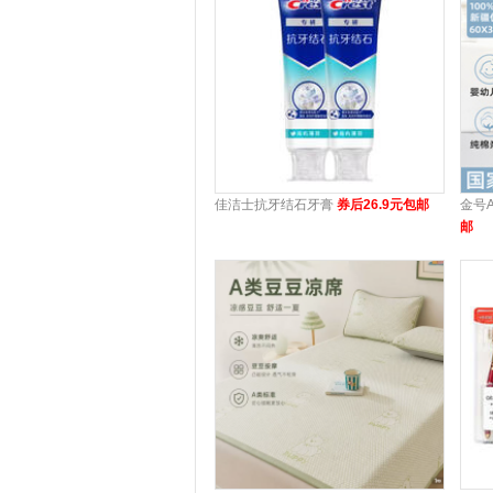
佳洁士抗牙结石牙膏
券后26.9元包邮
金号
邮