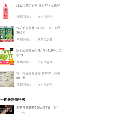
好迪柔顺护发素 券后13.9元包邮
所属商城：
京东优惠券
饮矿明前龙井2罐 领210券，到手
59.9元
所属商城：
京东优惠券
玖原农珍阳光玫瑰4斤 领15券，到
手23.8
所属商城：
京东优惠券
软贝冰丝豆豆凉席 领40券，到手
59.9元
所属商城：
京东优惠券
一周最热值得买
四菇爷鹿茸菇250g 领7券，到手
11.9元