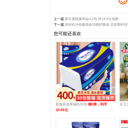
上一篇:
梁丰麦丽素80gx12包 价19.9元包邮
下一篇:
倍轻松冷热敷袋多功能护眼袋 店庆限时特惠
您可能还喜欢
新逸风加厚抽纸30包
领5券，到手
水卫
29.99元