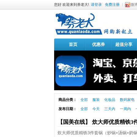
您好 欢迎来到券老大!
请登录
免费注册
微
首页
优惠券
超值分享
商品分类：
全部
服装
化妆品
数码家电
发布日期：
全部
今天
三天内
一周内
【国美在线】 炊大师优质精铁3
炊大师优质精铁3件套锅（炒锅+汤锅+奶锅