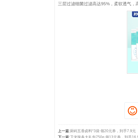
三层过滤细菌过滤高达95%，柔软透气，
拼多多优惠券+拼多多返利
淘宝优惠券+淘宝返利
上一篇:
厨屿五香卤料*3袋 领20元券，到手7.9元
下一篇:
卫龙辣条大礼包750g 领13元券，到手16.