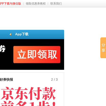
APP下载与微信版
领取优惠券教程
联系我们
App下载
好券快报
3
/
3