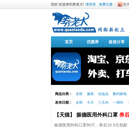
您好 欢迎来到券老大!
请登录
免费注册
微
首页
优惠券
超值分享
商品分类：
全部
服装
化妆品
数码家电
发布日期：
全部
今天
三天内
一周内
【天猫】 振德医用外科口罩
券后
振德医用外科口罩90只，券后10.9元包邮