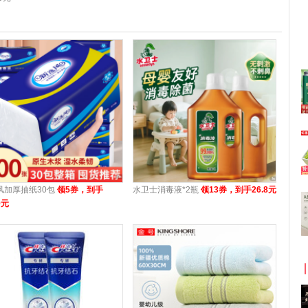
风加厚抽纸30包
领5券，到手
水卫士消毒液*2瓶
领13券，到手26.8元
9元