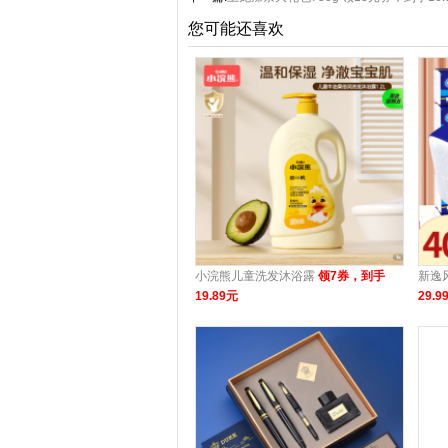
您可能还喜欢
小浣熊儿童洗发沐浴露
领7券，到手
新逸
19.89元
29.9