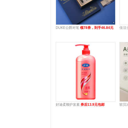
DUKE公爵对笔
领78券，到手46.84元
佳洁
好迪柔顺护发素
券后13.9元包邮
软贝