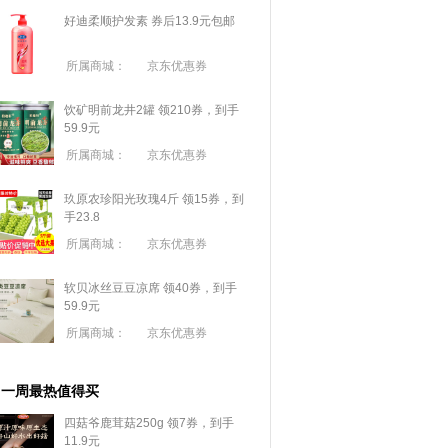
好迪柔顺护发素 券后13.9元包邮
所属商城：
京东优惠券
饮矿明前龙井2罐 领210券，到手
59.9元
所属商城：
京东优惠券
玖原农珍阳光玫瑰4斤 领15券，到
手23.8
所属商城：
京东优惠券
软贝冰丝豆豆凉席 领40券，到手
59.9元
所属商城：
京东优惠券
一周最热值得买
四菇爷鹿茸菇250g 领7券，到手
11.9元