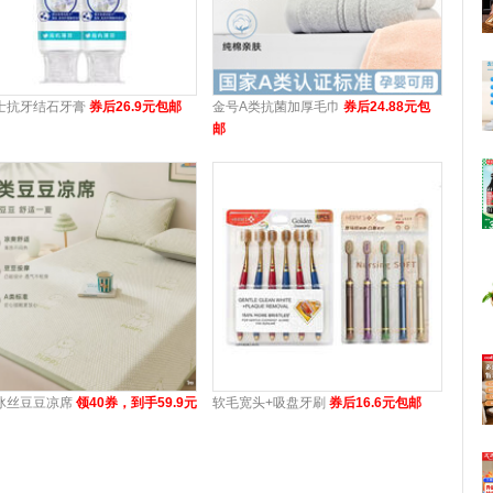
士抗牙结石牙膏
券后26.9元包邮
金号A类抗菌加厚毛巾
券后24.88元包
邮
冰丝豆豆凉席
领40券，到手59.9元
软毛宽头+吸盘牙刷
券后16.6元包邮