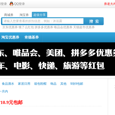
博登录
QQ登录
券老大
商城券
淘宝券
超值分享
京东优惠券
饿了么红包
拼多多优惠券
唯品会优惠券
天猫超市优惠券
淘宝优惠券
肯德基券
食品酒水
家居日用
箱包鞋帽
饰品
其他
9块9包邮
一月内
10.9元包邮