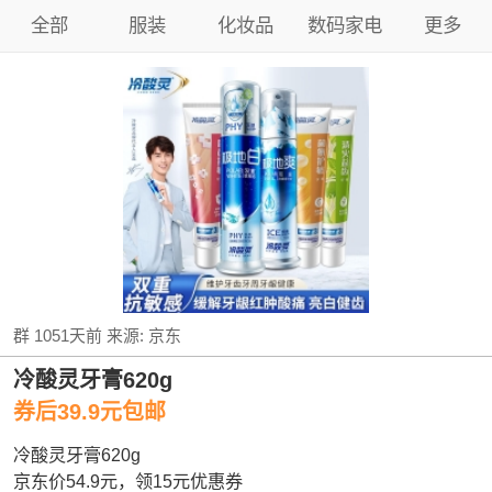
全部
服装
化妆品
数码家电
更多
群
1051天前
来源:
京东
冷酸灵牙膏620g
券后39.9元包邮
冷酸灵牙膏620g
京东价54.9元，领15元优惠券