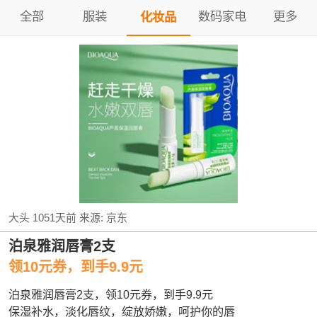
全部
服装
数码家电
更多
化妆品
大头
1051天前
来源:
京东
泊泉雅润唇膏2支
领10元券，到手9.9元
泊泉雅润唇膏2支，领10元券，到手9.9元
保湿补水，淡化唇纹，绽放娇嫩，呵护你的唇