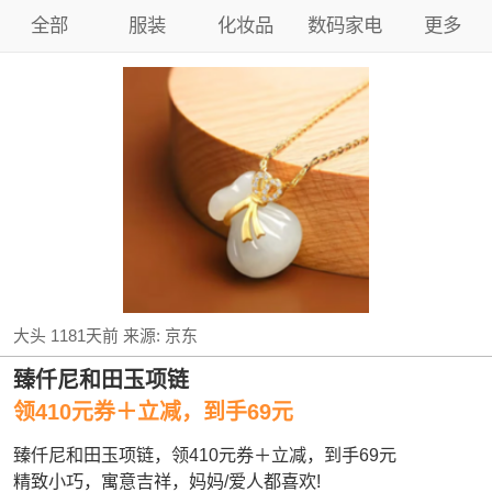
全部
服装
化妆品
数码家电
更多
大头
1181天前
来源:
京东
臻仟尼和田玉项链
领410元券＋立减，到手69元
臻仟尼和田玉项链，领410元券＋立减，到手69元
精致小巧，寓意吉祥，妈妈/爱人都喜欢!