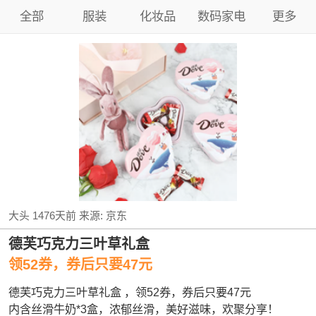
全部
服装
化妆品
数码家电
更多
大头
1476天前
来源:
京东
德芙巧克力三叶草礼盒
领52券，券后只要47元
德芙巧克力三叶草礼盒 ，领52券，券后只要47元
内含丝滑牛奶*3盒，浓郁丝滑，美好滋味，欢聚分享！