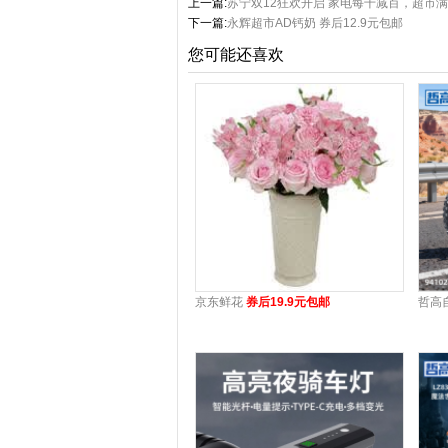
上一篇:
苏宁双12狂欢开启 家电每千减百，超市满9
下一篇:
永辉超市AD钙奶 券后12.9元包邮
您可能还喜欢
京东鲜花
券后19.9元包邮
哲高