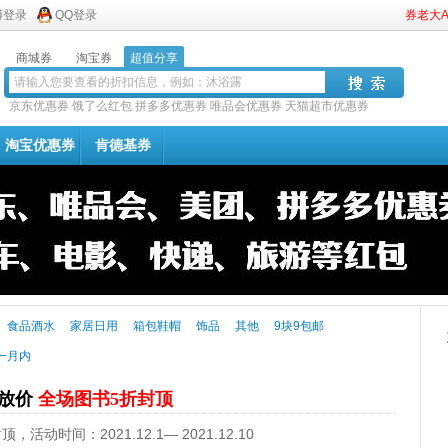
博登录
QQ登录
券老大
商城券
淘宝券
超值分享
京东优惠券
饿了么红包
拼多多优惠券
唯品会优惠券
天猫超市优惠券
淘宝优惠券
肯德基券
食品酒水
家居日用
箱包鞋帽
饰品
其他
9块9包邮
一月内
前放价
全场图书5折封顶
时间：2021.12.1— 2021.12.10