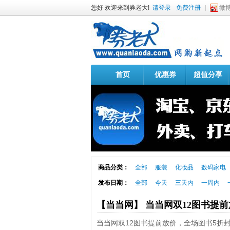
您好 欢迎来到券老大!
请登录
免费注册
微
首页
优惠券
超值分享
商品分类：
全部
服装
化妆品
数码家电
发布日期：
全部
今天
三天内
一周内
【当当网】 当当网双12图书提
当当网双12图书提前放价，全场图书5折封顶，活动