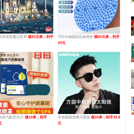
积木拼装魔法世界
领30元券，到手
TEEIS德国指压板脚垫
领50元券，到手
29元
素蒸汽眼罩30片
领10券，到手
米奇啵啵便携式墨镜
领30券，到手39.9
元
元