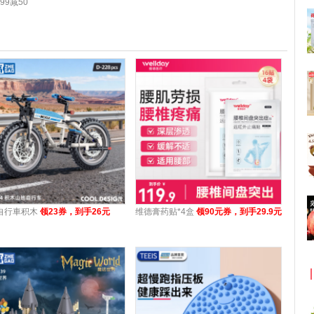
9减50
自行車积木
领23券，到手26元
维德膏药贴*4盒
领90元券，到手29.9元