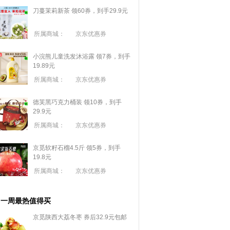
刀蔓茉莉新茶 领60券，到手29.9元
所属商城：
京东优惠券
小浣熊儿童洗发沐浴露 领7券，到手
19.89元
所属商城：
京东优惠券
德芙黑巧克力桶装 领10券，到手
29.9元
所属商城：
京东优惠券
京觅软籽石榴4.5斤 领5券，到手
19.8元
所属商城：
京东优惠券
一周最热值得买
京觅陕西大荔冬枣 券后32.9元包邮