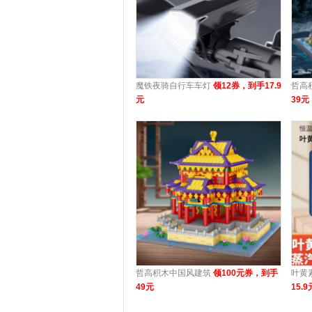
魔铁夜骑自行车车灯
领12券，到手17.9
哲高
元
39元
哲高积木中国风建筑
领100元券，到手
叶黄
49元
15.9