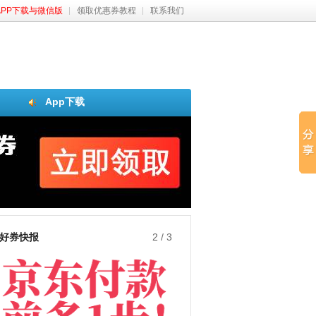
APP下载与微信版
领取优惠券教程
联系我们
App下载
好券快报
3
/
3