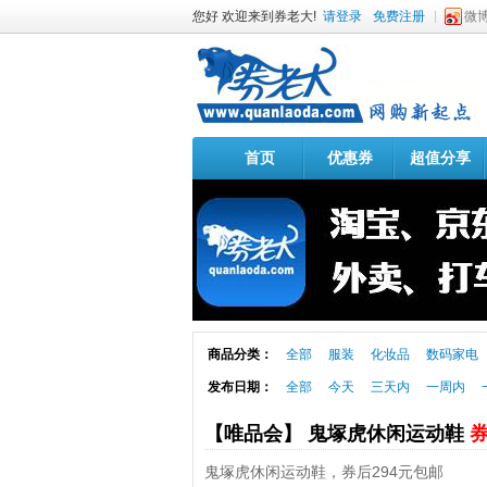
您好 欢迎来到券老大!
请登录
免费注册
微
首页
优惠券
超值分享
商品分类：
全部
服装
化妆品
数码家电
发布日期：
全部
今天
三天内
一周内
【唯品会】 鬼塚虎休闲运动鞋
券
鬼塚虎休闲运动鞋，券后294元包邮