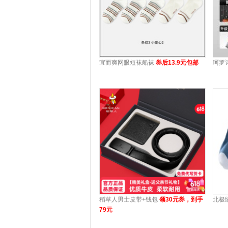
宜而爽网眼短袜船袜
券后13.9元包邮
珂罗
稻草人男士皮带+钱包
领30元券，到手
北极
79元