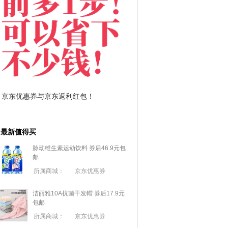
拼多多优惠券+拼多多返利
淘宝优惠券
最新值得买
脉动维生素运动饮料 券后46.9元包
邮
所属商城：
京东优惠券
洁丽雅10A抗菌干发帽 券后17.9元
包邮
所属商城：
京东优惠券