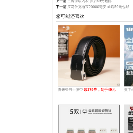
上一篇:
三枪保暖内衣 券后49元包邮
下一篇:
罗马仕充电宝20000毫安 券后59元包邮
您可能还喜欢
喜来登男士腰带
领179券，到手49元
蕉下