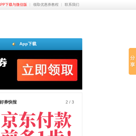
APP下载与微信版
领取优惠券教程
联系我们
App下载
好券快报
3
/
3