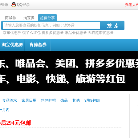
博登录
QQ登录
券老大
商城券
淘宝券
超值分享
京东优惠券
饿了么红包
拼多多优惠券
唯品会优惠券
天猫超市优惠券
淘宝优惠券
肯德基券
食品酒水
家居日用
箱包鞋帽
饰品
其他
9块9包邮
一月内
后294元包邮