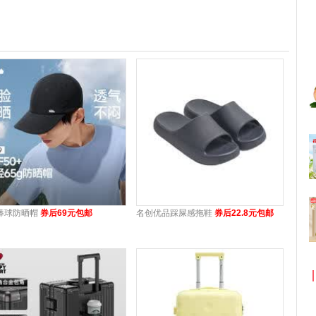
棒球防晒帽
券后69元包邮
名创优品踩屎感拖鞋
券后22.8元包邮