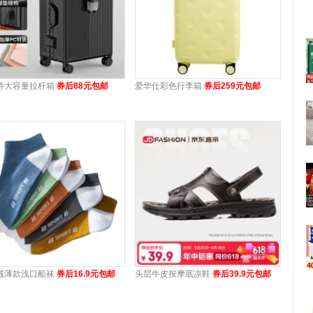
诗大容量拉杆箱
券后88元包邮
爱华仕彩色行李箱
券后259元包邮
绒薄款浅口船袜
券后16.9元包邮
头层牛皮按摩底凉鞋
券后39.9元包邮