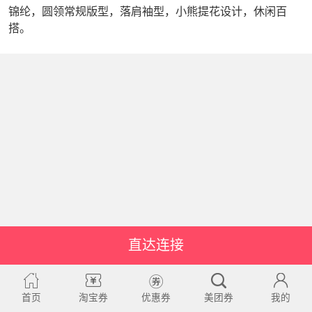
锦纶，圆领常规版型，落肩袖型，小熊提花设计，休闲百
搭。
直达连接
首页
淘宝券
优惠券
美团券
我的