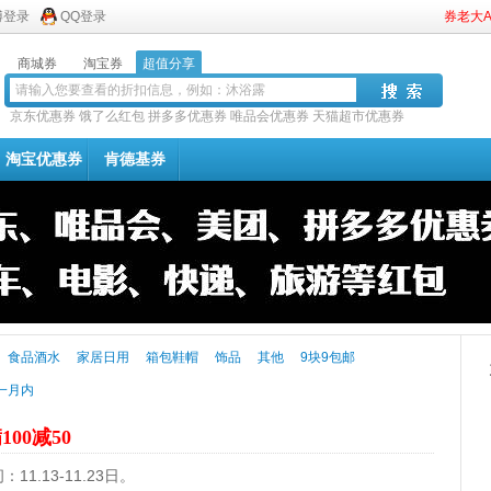
博登录
QQ登录
券老大
商城券
淘宝券
超值分享
京东优惠券
饿了么红包
拼多多优惠券
唯品会优惠券
天猫超市优惠券
淘宝优惠券
肯德基券
食品酒水
家居日用
箱包鞋帽
饰品
其他
9块9包邮
一月内
100减50
1.13-11.23日。