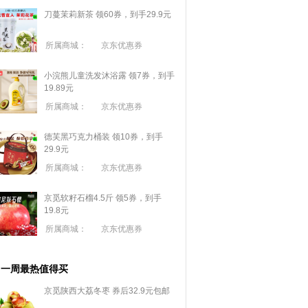
刀蔓茉莉新茶 领60券，到手29.9元
所属商城：
京东优惠券
小浣熊儿童洗发沐浴露 领7券，到手
19.89元
所属商城：
京东优惠券
德芙黑巧克力桶装 领10券，到手
29.9元
所属商城：
京东优惠券
京觅软籽石榴4.5斤 领5券，到手
19.8元
所属商城：
京东优惠券
一周最热值得买
京觅陕西大荔冬枣 券后32.9元包邮