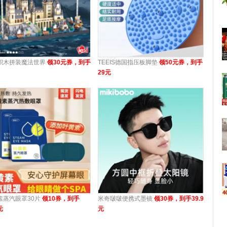
积木拼装魔法世界
领30元券，到手
TEEIS德国指压板脚垫
领50元券，到手
29元
素蒸汽眼罩30片
领10券，到手
米奇啵啵便携式墨镜
领30券，到手39.9
元
元