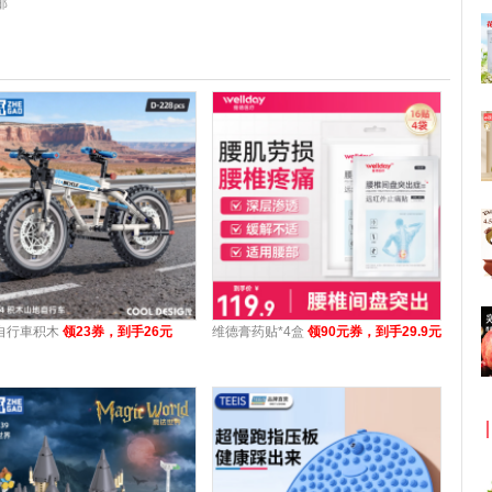
邮
自行車积木
领23券，到手26元
维德膏药贴*4盒
领90元券，到手29.9元