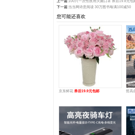
上一篇:
100只一次性医用灭菌口罩 券后19.8元包
下一篇:
当当网诗意阅读 30万图书每满100减50
您可能还喜欢
京东鲜花
券后19.9元包邮
哲高