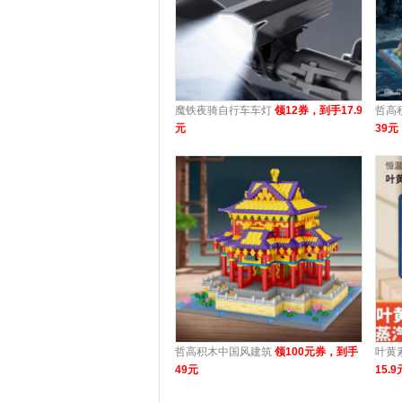
魔铁夜骑自行车车灯
领12券，到手17.9
哲高
元
39元
哲高积木中国风建筑
领100元券，到手
叶黄
49元
15.9