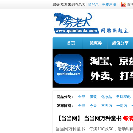
您好 欢迎来到券老大!
请登录
免费注册
微
首页
优惠券
超值分享
商品分类：
全部
服装
化妆品
数码家电
发布日期：
全部
今天
三天内
一周内
【当当网】 当当网万种童书
每满
当当网万种童书，每满100减50，活动时间：1