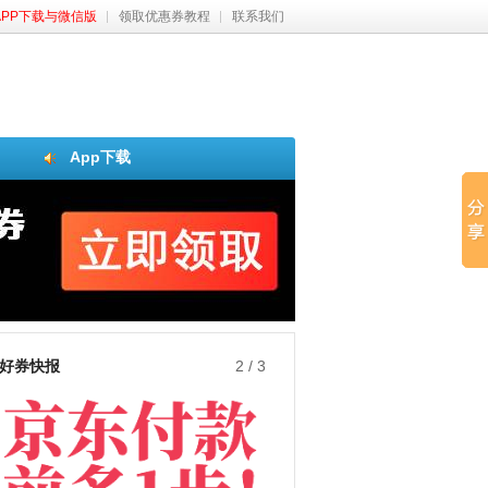
APP下载与微信版
领取优惠券教程
联系我们
App下载
好券快报
3
/
3