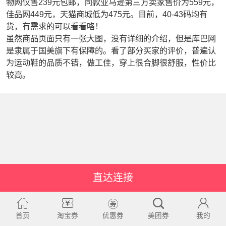
物网仅售239元包邮，同款亚马逊第三方卖家售价为559元，
佳品网449元，天猫商城低为475元。目前，40-43码均有
货，有需求的可以看看咯！
虽然商品页面只有一张大图，没有详细的介绍，但是库巴网
是隶属于国美旗下有保障的。看了部分买家的评价，普遍认
为运动鞋的品质不错，做工佳，穿上很合脚很舒服，性价比
较高。
直达连接
首页
淘宝券
优惠券
美团券
我的