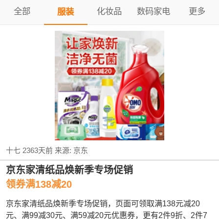
全部
化妆品
数码家电
更多
服装
十七
2363天前
来源:
京东
京东家清纸品焕新季专场促销
领券满138减20
京东家清纸品焕新季专场促销，页面可领取满138元减20
元、满99减30元、满59减20元优惠券，更有2件9折、2件7