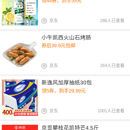
领44券，到手35元
京东
286人已查看
小牛凯西火山石烤肠
券后39.9元包邮
京东
264人已查看
新逸风加厚抽纸30包
领5券，到手29.99元
京东
1001人已查看
京觅攀枝花凯特芒4.5斤