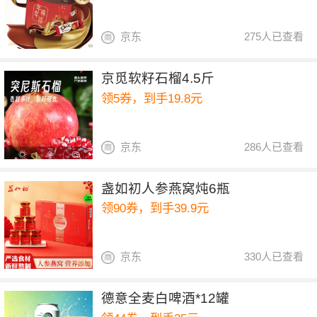
京东
275人已查看
京觅软籽石榴4.5斤
领5券，到手19.8元
京东
286人已查看
盏如初人参燕窝炖6瓶
领90券，到手39.9元
京东
330人已查看
德意全麦白啤酒*12罐