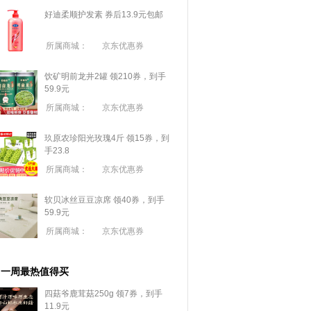
好迪柔顺护发素 券后13.9元包邮
所属商城：
京东优惠券
饮矿明前龙井2罐 领210券，到手
59.9元
所属商城：
京东优惠券
玖原农珍阳光玫瑰4斤 领15券，到
手23.8
所属商城：
京东优惠券
软贝冰丝豆豆凉席 领40券，到手
59.9元
所属商城：
京东优惠券
一周最热值得买
四菇爷鹿茸菇250g 领7券，到手
11.9元