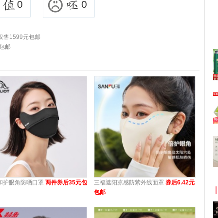
0
0
 仅售1599元包邮
元包邮
和护眼角防晒口罩
两件券后35元包
三福遮阳凉感防紫外线面罩
券后6.42元
包邮