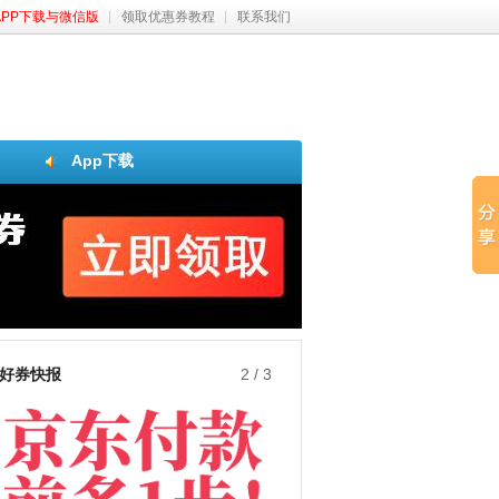
APP下载与微信版
领取优惠券教程
联系我们
App下载
好券快报
3
/
3