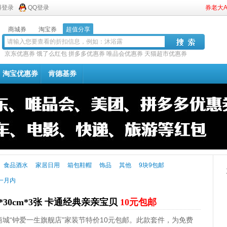
博登录
QQ登录
券老大
商城券
淘宝券
超值分享
京东优惠券
饿了么红包
拼多多优惠券
唯品会优惠券
天猫超市优惠券
淘宝优惠券
肯德基券
食品酒水
家居日用
箱包鞋帽
饰品
其他
9块9包邮
一月内
30cm*3张 卡通经典亲亲宝贝
10元包邮
东商城“钟爱一生旗舰店”家装节特价10元包邮。此款套件，为免费