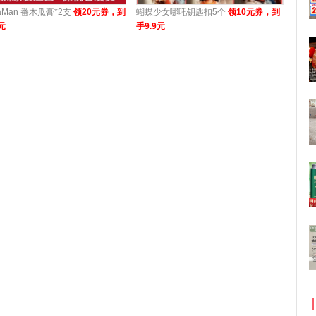
laMan 番木瓜膏*2支
领20元券，到
蝴蝶少女哪吒钥匙扣5个
领10元券，到
元
手9.9元