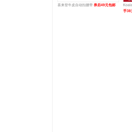
喜来登牛皮自动扣腰带
券后49元包邮
Koa
手38