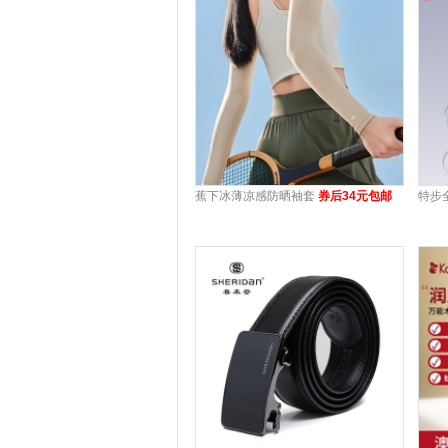
蕉下冰薄凉感防晒袖套
券后34元包邮
特步