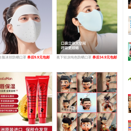
全脸冰丝防晒口罩
券后9.9元包邮
蕉下轻凉纯色防晒口罩
券后34.9元包邮