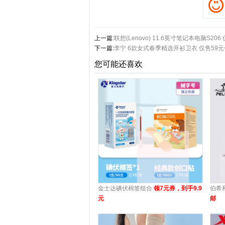
上一篇:
联想(Lenovo) 11.6英寸笔记本电脑S206
下一篇:
李宁 6款女式春季精选开衫卫衣 仅售59
您可能还喜欢
金士达碘伏棉签组合
领7元券，到手9.9
伯希
元
邮