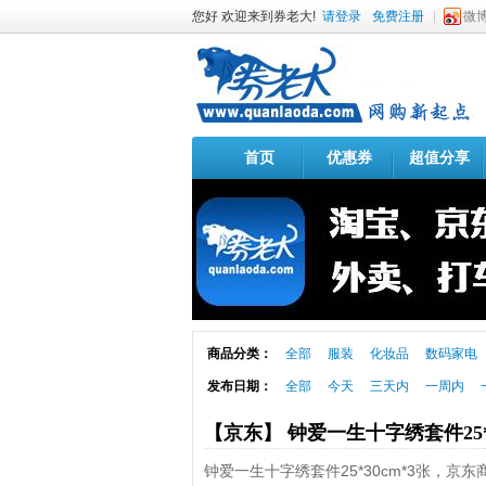
您好 欢迎来到券老大!
请登录
免费注册
微
首页
优惠券
超值分享
商品分类：
全部
服装
化妆品
数码家电
发布日期：
全部
今天
三天内
一周内
【京东】 钟爱一生十字绣套件25*
钟爱一生十字绣套件25*30cm*3张，京