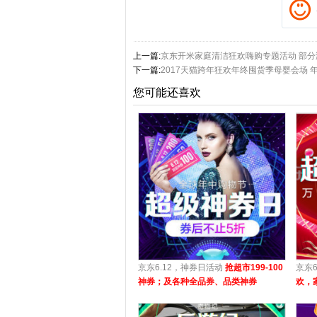
上一篇:
京东开米家庭清洁狂欢嗨购专题活动 部分满
下一篇:
2017天猫跨年狂欢年终囤货季母婴会场 
您可能还喜欢
京东6.12，神券日活动
抢超市199-100
京东
神券；及各种全品券、品类神券
欢，
100