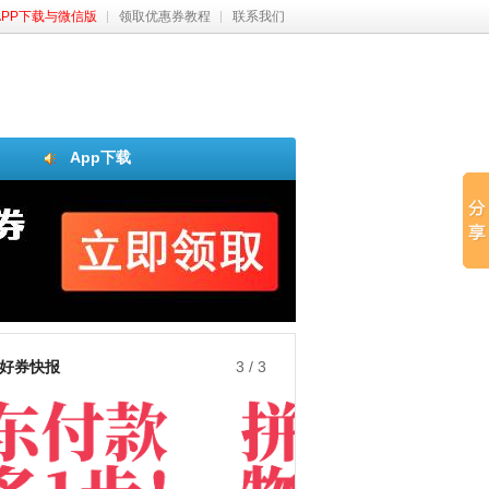
APP下载与微信版
领取优惠券教程
联系我们
App下载
好券快报
3
/
3