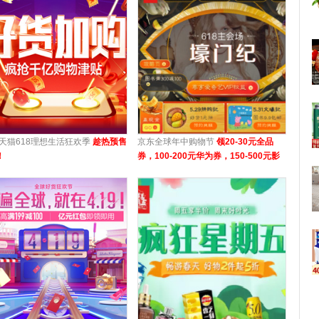
8天猫618理想生活狂欢季
趁热预售
京东全球年中购物节
领20-30元全品
！
券，100-200元华为券，150-500元影
音神券等