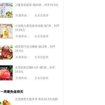
刀蔓茉莉新茶 领60券，到手29.9元
所属商城：
京东优惠券
小浣熊儿童洗发沐浴露 领7券，到手
19.89元
所属商城：
京东优惠券
德芙黑巧克力桶装 领10券，到手
29.9元
所属商城：
京东优惠券
京觅软籽石榴4.5斤 领5券，到手
19.8元
所属商城：
京东优惠券
一周最热值得买
京觅陕西大荔冬枣 券后32.9元包邮