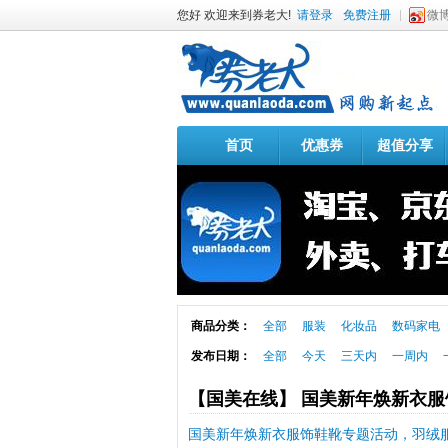
您好 欢迎来到券老大!
请登录
免费注册
微
首页
优惠券
超值分享
商品分类：
全部
服装
化妆品
数码家电
发布日期：
全部
今天
三天内
一周内
【国美在线】 国美新年焕新衣
国美新年焕新衣服饰鞋靴专题活动，羽绒服9