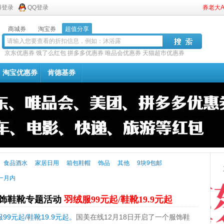
博登录
QQ登录
券老大
商城券
淘宝券
超值分享
京东优惠券
饿了么红包
拼多多优惠券
唯品会优惠券
天猫超市优惠券
淘宝优惠券
肯德基券
食品酒水
家居日用
箱包鞋帽
饰品
其他
9块9包邮
一月内
服饰鞋靴专题活动
羽绒服99元起/鞋靴19.9元起
9元起/鞋靴19.9元起。
国美在线12月18日开启了一个服饰鞋