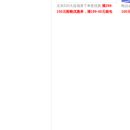
京东520大促领券下单更优惠
满299-
唯品
150元鞋靴优惠券，满199-40元箱包
100
券，每满99-40元资生堂优惠券