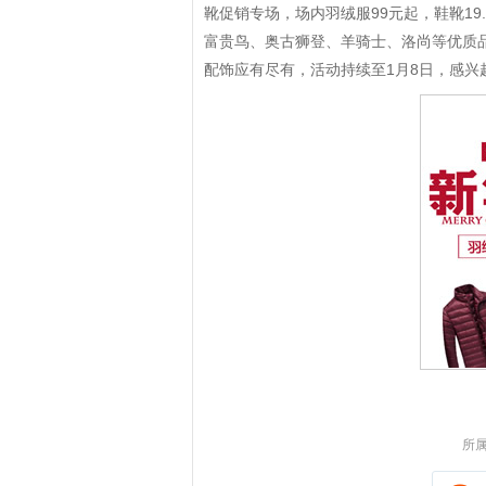
靴促销专场，场内羽绒服99元起，鞋靴19
富贵鸟、奥古狮登、羊骑士、洛尚等优质
配饰应有尽有，活动持续至1月8日，感兴
拼多多优惠券+拼多多返利
淘宝优惠券+淘宝返利
所属