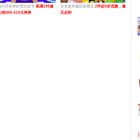
会419全球好货狂欢节
高满199减
京东超市疯狂星期五
2件起5折优惠，逢
元/抢800-419元神券
五必秒