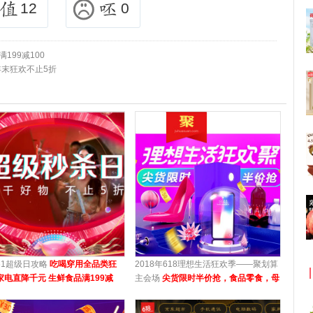
12
0
199减100
年末狂欢不止5折
61超级日攻略
吃喝穿用全品类狂
2018年618理想生活狂欢季——聚划算
家电直降千元 生鲜食品满199减
主会场
尖货限时半价抢，食品零食，母
 家居日用低至6.18元
婴用品，时尚美妆等均参与活动