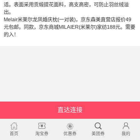
适。表面采用贡缎提花面料，高支高密，可防止羽丝绒溢
出。
Melair米莱尔龙凤婚庆枕(一对装)，京东森美直营店报价49
元包邮。同款，京东商城MILAIER(米莱尔)家纺188元。需要
的入！
直达连接
首页
淘宝券
优惠券
美团券
我的