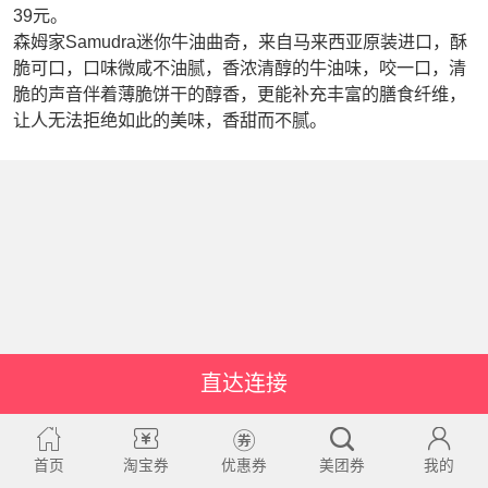
39元。
森姆家Samudra迷你牛油曲奇，来自马来西亚原装进口，酥
脆可口，口味微咸不油腻，香浓清醇的牛油味，咬一口，清
脆的声音伴着薄脆饼干的醇香，更能补充丰富的膳食纤维，
让人无法拒绝如此的美味，香甜而不腻。
直达连接
首页
淘宝券
优惠券
美团券
我的