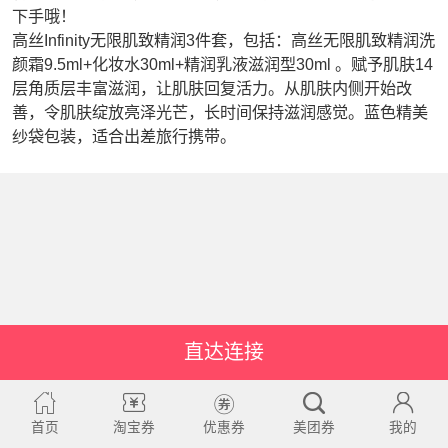
下手哦！
高丝Infinity无限肌致精润3件套，包括：高丝无限肌致精润洗
颜霜9.5ml+化妆水30ml+精润乳液滋润型30ml 。赋予肌肤14
层角质层丰富滋润，让肌肤回复活力。从肌肤内侧开始改
善，令肌肤绽放亮泽光芒，长时间保持滋润感觉。蓝色精美
纱袋包装，适合出差旅行携带。
直达连接
首页
淘宝券
优惠券
美团券
我的