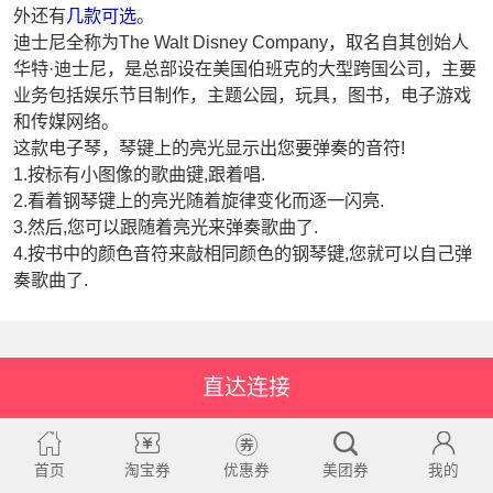
外还有
几款可选
。
迪士尼全称为The Walt Disney Company，取名自其创始人
华特·迪士尼，是总部设在美国伯班克的大型跨国公司，主要
业务包括娱乐节目制作，主题公园，玩具，图书，电子游戏
和传媒网络。
这款电子琴，琴键上的亮光显示出您要弹奏的音符!
1.按标有小图像的歌曲键,跟着唱.
2.看着钢琴键上的亮光随着旋律变化而逐一闪亮.
3.然后,您可以跟随着亮光来弹奏歌曲了.
4.按书中的颜色音符来敲相同颜色的钢琴键,您就可以自己弹
奏歌曲了.
直达连接
首页
淘宝券
优惠券
美团券
我的