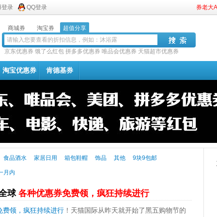
博登录
QQ登录
券老大
商城券
淘宝券
超值分享
京东优惠券
饿了么红包
拼多多优惠券
唯品会优惠券
天猫超市优惠券
淘宝优惠券
肯德基券
食品酒水
家居日用
箱包鞋帽
饰品
其他
9块9包邮
一月内
欢全球
各种优惠券免费领，疯狂持续进行
免费领，疯狂持续进行
！天猫国际从昨天就开始了黑五购物节的