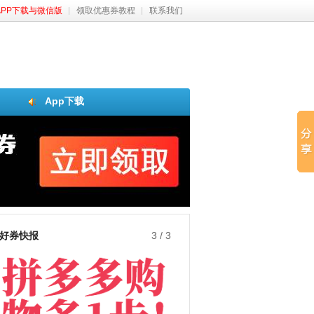
APP下载与微信版
领取优惠券教程
联系我们
App下载
好券快报
3
/
3