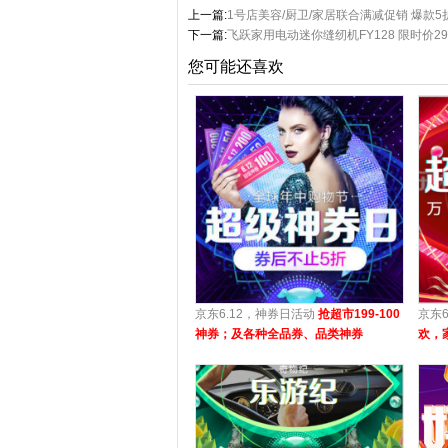
上一篇:
1号店美容/厨卫/家居联合满减促销 爆款5折
下一篇:
飞跃家用电动迷你缝纫机FY128 限时价2
您可能还喜欢
京东6.12，神券日活动
抢超市199-100
京东
神券；及各种全品券、品类神券
欢，
100