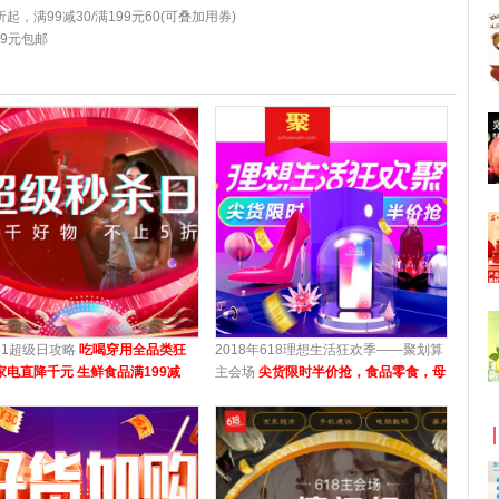
起，满99减30/满199元60(可叠加用券)
99元包邮
61超级日攻略
吃喝穿用全品类狂
2018年618理想生活狂欢季——聚划算
家电直降千元 生鲜食品满199减
主会场
尖货限时半价抢，食品零食，母
 家居日用低至6.18元
婴用品，时尚美妆等均参与活动