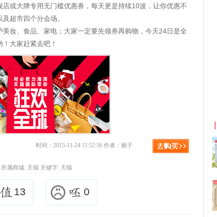
舰店或大牌专用无门槛优惠券，每天更是持续10波，让你优惠不
以及超市四个分会场。
护美妆、食品、家电；大家一定要先领券再购物，今天24日是全
哟！大家赶紧去吧！
京东优惠券与京东返利红包！
时间：2015-11-24 11:52:56 作者：猴子
所属商城:
天猫
关键字:
天猫
13
0