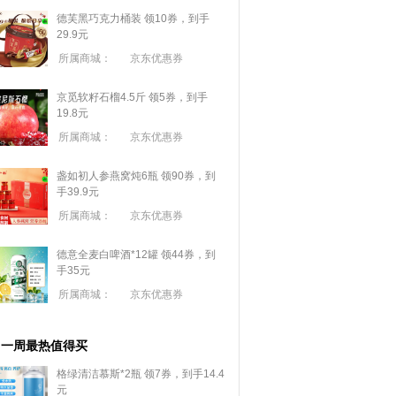
德芙黑巧克力桶装 领10券，到手
29.9元
所属商城：
京东优惠券
京觅软籽石榴4.5斤 领5券，到手
19.8元
所属商城：
京东优惠券
盏如初人参燕窝炖6瓶 领90券，到
手39.9元
所属商城：
京东优惠券
德意全麦白啤酒*12罐 领44券，到
手35元
所属商城：
京东优惠券
一周最热值得买
格绿清洁慕斯*2瓶 领7券，到手14.4
元