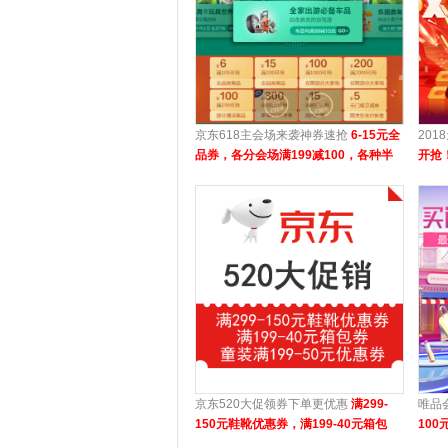
京东618主会场来袭神券速抢
6-15元全
201
品券，各分会场满199减100，各种半
开抢
价放送
京东520大促领券下单更优惠
满299-
唯品
150元鞋靴优惠券，满199-40元箱包
100
券，每满99-40元资生堂优惠券