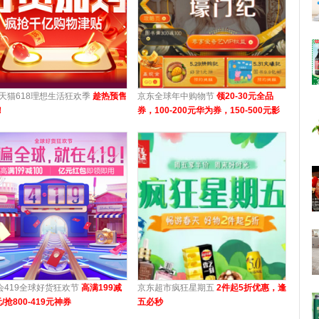
8天猫618理想生活狂欢季
趁热预售
京东全球年中购物节
领20-30元全品
！
券，100-200元华为券，150-500元影
音神券等
会419全球好货狂欢节
高满199减
京东超市疯狂星期五
2件起5折优惠，逢
元/抢800-419元神券
五必秒