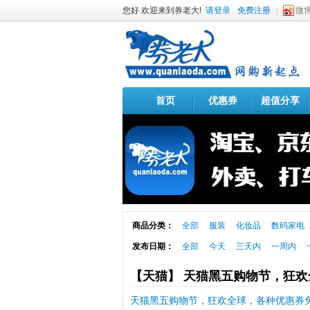
您好 欢迎来到券老大!
请登录
免费注册
微
首页
优惠券
超值分享
商品分类：
全部
服装
化妆品
数码家电
发布日期：
全部
今天
三天内
一周内
【天猫】 天猫黑五购物节，狂
天猫黑五购物节，狂欢全球，各种优惠券