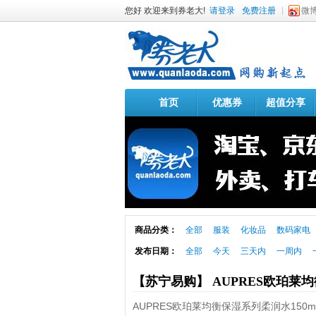
您好 欢迎来到券老大!
请登录
免费注册
微
首页
优惠券
超值分享
商品分类：
全部
服装
化妆品
数码家电
发布日期：
全部
今天
三天内
一周内
【苏宁易购】 AUPRES欧珀莱均
AUPRES欧珀莱均衡保湿系列柔润水150