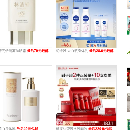
轩高倍隔离防晒霜
券后79元包邮
妮维雅 大白瓶身体乳
券后28.6元包邮
美白身体乳
券后49元包邮
韩束红蛮腰水乳套装
券后229元包邮