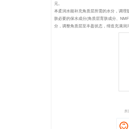
元。
本柔润水能补充角质层所需的水分，调理
肤必要的保水成分(角质层育肤成分、NM
分，调整角质层至丰盈状态，缔造充满润
拼多多优惠券+拼多多返利
淘宝优惠券+淘宝返利
所