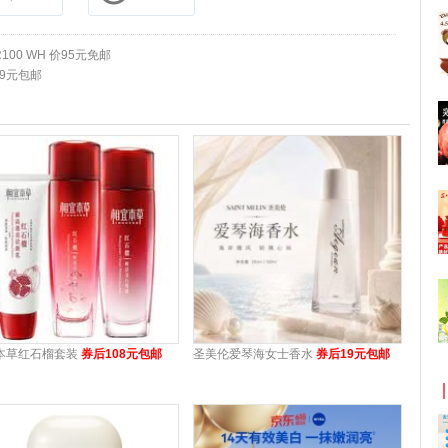
LR100 WH 价95元免邮
89元包邮
本草红石榴套装
券后108元包邮
圣美伦爱琴海女士香水
券后19元包邮