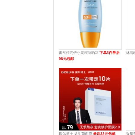
蜜丝婷高倍小黄帽防晒霜
下单3件券后
林清
98元包邮
瑷尔博士 益生菌面膜
券后33元包邮
香氛