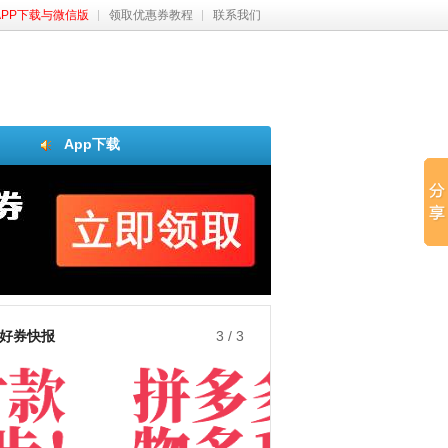
APP下载与微信版
领取优惠券教程
联系我们
App下载
好券快报
3
/
3