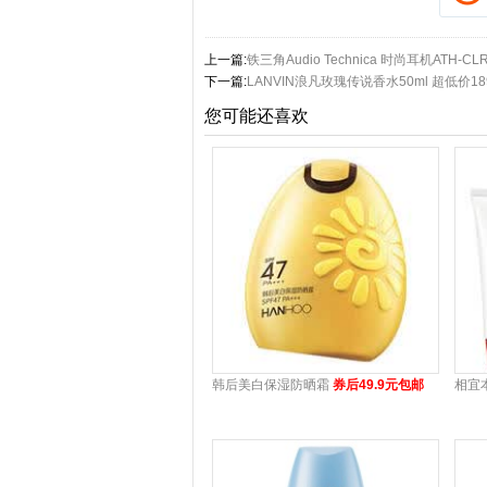
上一篇:
铁三角Audio Technica 时尚耳机ATH-C
下一篇:
LANVIN浪凡玫瑰传说香水50ml 超低价1
您可能还喜欢
韩后美白保湿防晒霜
券后49.9元包邮
相宜