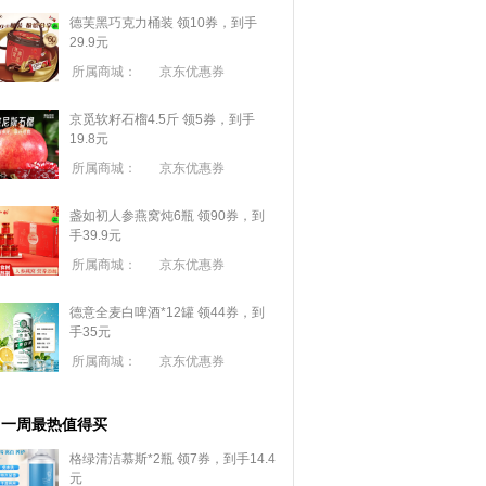
德芙黑巧克力桶装 领10券，到手
29.9元
所属商城：
京东优惠券
京觅软籽石榴4.5斤 领5券，到手
19.8元
所属商城：
京东优惠券
盏如初人参燕窝炖6瓶 领90券，到
手39.9元
所属商城：
京东优惠券
德意全麦白啤酒*12罐 领44券，到
手35元
所属商城：
京东优惠券
一周最热值得买
格绿清洁慕斯*2瓶 领7券，到手14.4
元