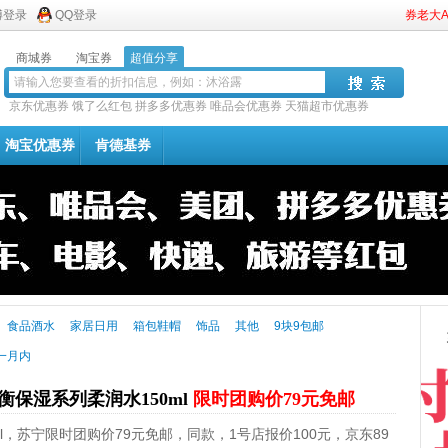
博登录
QQ登录
券老大
商城券
淘宝券
超值分享
京东优惠券
饿了么红包
拼多多优惠券
唯品会优惠券
天猫超市优惠券
淘宝优惠券
肯德基券
食品酒水
家居日用
箱包鞋帽
饰品
其他
9块9包邮
一月内
衡保湿系列柔润水150ml
限时团购价79元免邮
ml，苏宁限时团购价79元免邮，同款，1号店报价100元，京东89