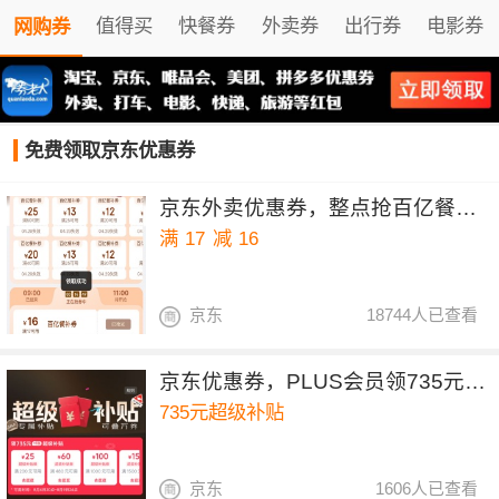
值得买
快餐券
外卖券
出行券
电影券
网购券
免费领取京东优惠券
京东外卖优惠券，整点抢百亿餐补17-16券
满
17
减
16
京东
18744人已查看
京东优惠券，PLUS会员领735元超级补贴
735元超级补贴
京东
1606人已查看