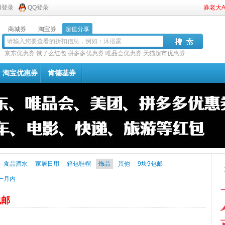
博登录
QQ登录
券老大
商城券
淘宝券
超值分享
京东优惠券
饿了么红包
拼多多优惠券
唯品会优惠券
天猫超市优惠券
淘宝优惠券
肯德基券
食品酒水
家居日用
箱包鞋帽
饰品
其他
9块9包邮
一月内
包邮