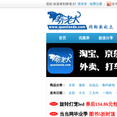
您好 欢迎来到券老大!
请登录
免费注册
微
首页
优惠券
超值分享
商品分类：
全部
服装
化妆品
数码家电
发布日期：
全部
今天
三天内
一周内
旋转灯笼led
券后134.86元
当当网毕业季
图书5折封顶