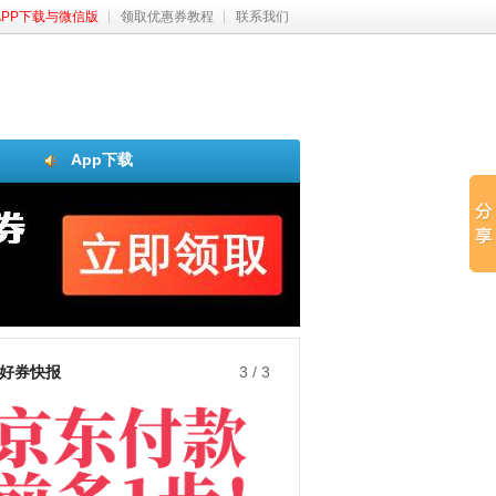
APP下载与微信版
领取优惠券教程
联系我们
App下载
好券快报
3
/
3