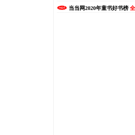
当当网2020年童书好书榜
全
拼多多优惠券+拼多多返利
淘宝优惠券+淘宝返利