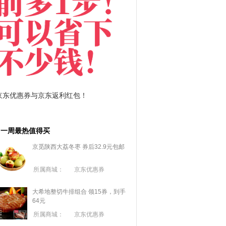
拼多多优惠券+拼多多返利
淘宝优惠券+淘宝返利
一周最热值得买
京觅陕西大荔冬枣 券后32.9元包邮
所属商城：
京东优惠券
大希地整切牛排组合 领15券，到手
64元
所属商城：
京东优惠券