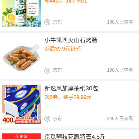
领44券，到手35元
京东
198人已查看
小牛凯西火山石烤肠
券后39.9元包邮
京东
198人已查看
新逸风加厚抽纸30包
领5券，到手29.99元
京东
946人已查看
京觅攀枝花凯特芒4.5斤