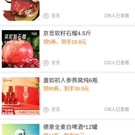
京东
198人已查看
京觅软籽石榴4.5斤
领5券，到手19.8元
京东
220人已查看
盏如初人参燕窝炖6瓶
领90券，到手39.9元
京东
198人已查看
德意全麦白啤酒*12罐