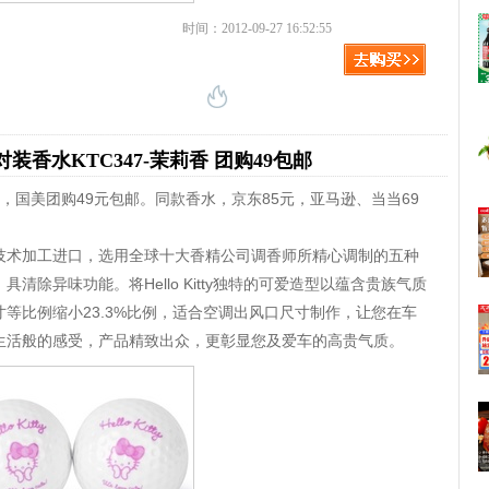
时间：2012-09-27 16:52:55
高尔夫对装香水KTC347-茉莉香 团购49包邮
7-茉莉香，国美团购49元包邮。同款香水，京东85元，亚马逊、当当69
技术加工进口，选用全球十大香精公司调香师所精心调制的五种
除异味功能。将Hello Kitty独特的可爱造型以蕴含贵族气质
等比例缩小23.3%比例，适合空调出风口尺寸制作，让您在车
生活般的感受，产品精致出众，更彰显您及爱车的高贵气质。