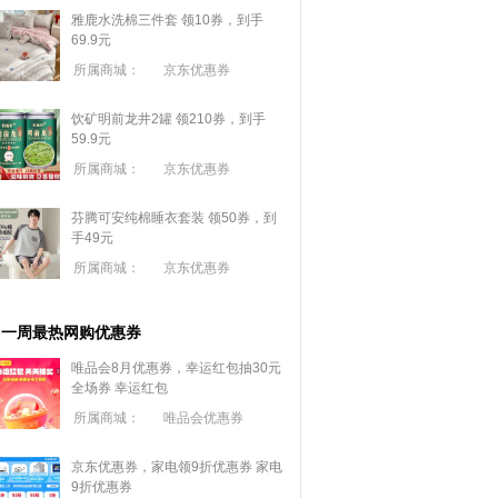
雅鹿水洗棉三件套 领10券，到手
69.9元
所属商城：
京东优惠券
饮矿明前龙井2罐 领210券，到手
59.9元
所属商城：
京东优惠券
芬腾可安纯棉睡衣套装 领50券，到
手49元
所属商城：
京东优惠券
一周最热网购优惠券
唯品会8月优惠券，幸运红包抽30元
全场券
幸运红包
所属商城：
唯品会优惠券
京东优惠券，家电领9折优惠券
家电
9折优惠券