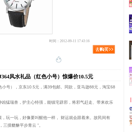
时间：2012-09-11 17:43:16
364风水礼品（红色小号）惊爆价10.5元
小号），京东10.5元，满39包邮。同款，亚马逊88元，淘宝68
种凶猛瑞兽，护主心特强，能镇宅辟邪，将邪气赶走、带来欢乐
摸，玩一玩，好像要叫醒他一样， 财运就会跟着来。故民间有
，三摸貔貅平步青云 ”。