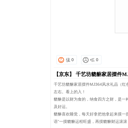
0
0
【京东】
千艺坊貔貅家居摆件MJ
千艺坊貔貅家居摆件MJ364风水礼品（红色
左右。看上的入！
貔貅是以财为食的，纳食四方之财，是一
及好运。
貔貅喜欢睡觉，每天好拿把他拿起来摸一
语“一摸貔貅运程旺盛，再摸貔貅财运滚滚