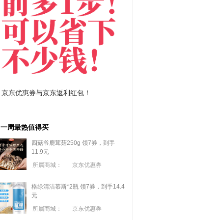
拼多多优惠券+拼多多返利
淘宝优惠券+淘宝返利
一周最热值得买
四菇爷鹿茸菇250g 领7券，到手
11.9元
所属商城：
京东优惠券
格绿清洁慕斯*2瓶 领7券，到手14.4
元
所属商城：
京东优惠券