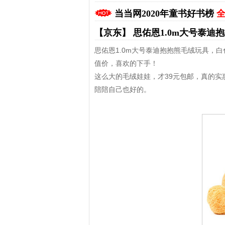
当当网2020年童书好书榜
全
【京东】
思佑恩1.0m大号泰迪抱
思佑恩1.0m大号泰迪抱抱熊毛绒玩具，
值价，喜欢的下手！
这么大的毛绒娃娃，才39元包邮，真的实
陪陪自己也好的。
拼多多优惠券+拼多多返利
淘宝优惠券+淘宝返利