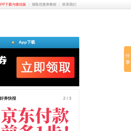
APP下载与微信版
领取优惠券教程
联系我们
App下载
好券快报
3
/
3