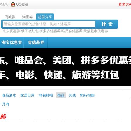
博登录
QQ登录
券老大
商城券
淘宝券
超值分享
京东优惠券
饿了么红包
拼多多优惠券
唯品会优惠券
天猫超市优惠券
淘宝优惠券
肯德基券
食品酒水
家居日用
箱包鞋帽
饰品
其他
9块9包邮
一月内
包邮