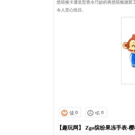
悠嘻猴卡通造型香水巧妙的将悠嘻猴搪胶
令人赏心悦目。
0
0
【趣玩网】
Zgo缤纷果冻手表-樱