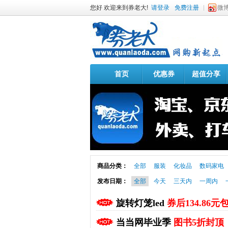
您好 欢迎来到券老大!
请登录
免费注册
微
首页
优惠券
超值分享
商品分类：
全部
服装
化妆品
数码家电
发布日期：
全部
今天
三天内
一周内
旋转灯笼led
券后134.86元
当当网毕业季
图书5折封顶