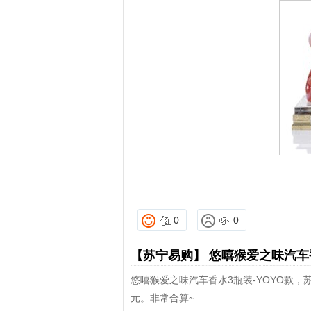
0
0
【苏宁易购】
悠嘻猴爱之味汽车香
悠嘻猴爱之味汽车香水3瓶装-YOYO款，
元。非常合算~