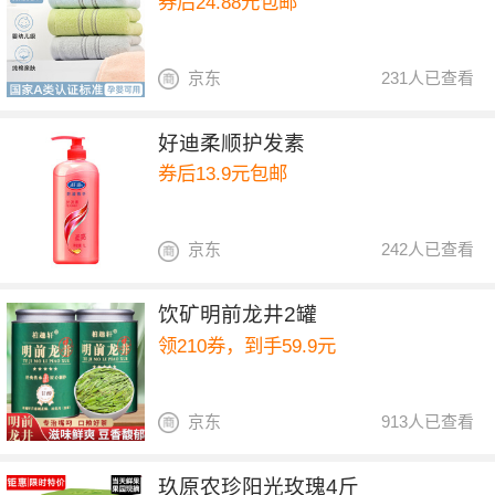
券后24.88元包邮
京东
231人已查看
好迪柔顺护发素
券后13.9元包邮
京东
242人已查看
饮矿明前龙井2罐
领210券，到手59.9元
京东
913人已查看
玖原农珍阳光玫瑰4斤