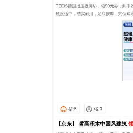
TEEIS德国指压板脚垫，领50元券，到手2
硬度适中，结实耐用，足底按摩，穴位疏
5
0
【京东】
哲高积木中国风建筑
领