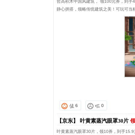
哲高积木中国风建筑， 领100元券，到手4
静心拼搭，领略传统建筑之美！可玩可当
6
0
【京东】
叶黄素蒸汽眼罩30片
领
叶黄素蒸汽眼罩30片，领10券，到手15.9