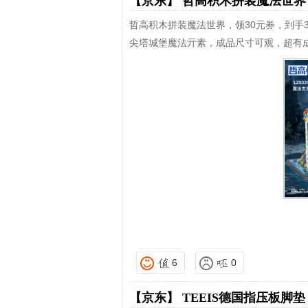
【京东】
哲高积木拼装魔法世
哲高积木拼装魔法世界，领30元券，到手3
尖塔城堡魔法亓素，成品尺寸可观，超有
6
0
【京东】
TEEIS德国指压板脚