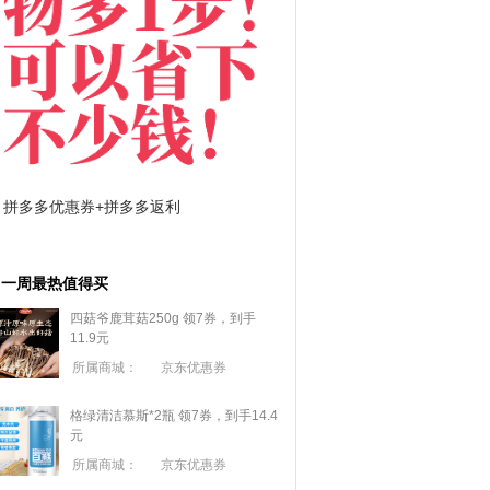
拼多多优惠券+拼多多返利
淘宝优惠券+淘宝返利
一周最热值得买
四菇爷鹿茸菇250g 领7券，到手
11.9元
所属商城：
京东优惠券
格绿清洁慕斯*2瓶 领7券，到手14.4
元
所属商城：
京东优惠券