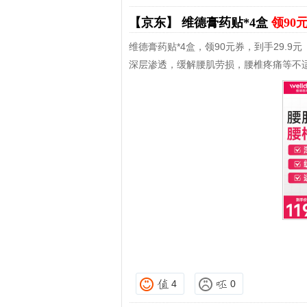
【京东】
维德膏药贴*4盒
领90
维德膏药贴*4盒，领90元券，到手29.9元
深层渗透，缓解腰肌劳损，腰椎疼痛等不
4
0