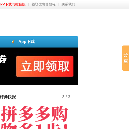
APP下载与微信版
领取优惠券教程
联系我们
App下载
好券快报
3
/
3