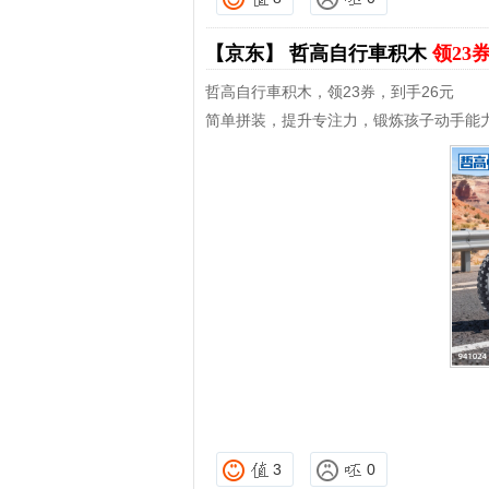
【京东】
哲高自行車积木
领23
哲高自行車积木，领23券，到手26元
简单拼装，提升专注力，锻炼孩子动手能
3
0