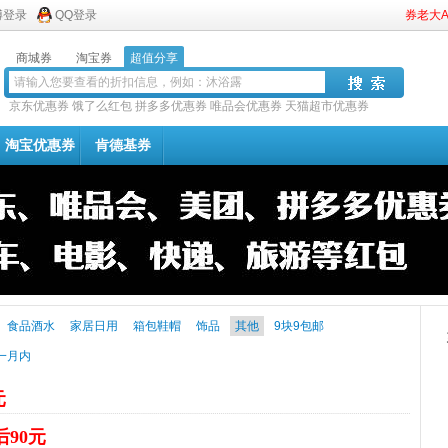
博登录
QQ登录
券老大
商城券
淘宝券
超值分享
京东优惠券
饿了么红包
拼多多优惠券
唯品会优惠券
天猫超市优惠券
淘宝优惠券
肯德基券
食品酒水
家居日用
箱包鞋帽
饰品
其他
9块9包邮
一月内
元
后90元