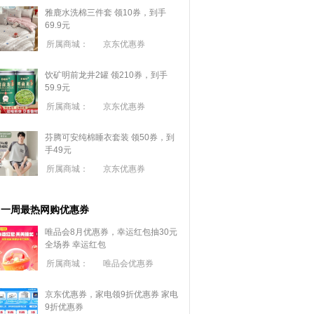
雅鹿水洗棉三件套 领10券，到手
69.9元
所属商城：
京东优惠券
饮矿明前龙井2罐 领210券，到手
59.9元
所属商城：
京东优惠券
芬腾可安纯棉睡衣套装 领50券，到
手49元
所属商城：
京东优惠券
一周最热网购优惠券
唯品会8月优惠券，幸运红包抽30元
全场券
幸运红包
所属商城：
唯品会优惠券
京东优惠券，家电领9折优惠券
家电
9折优惠券