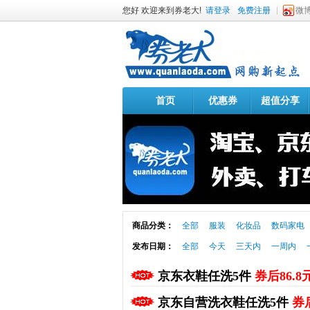
您好 欢迎来到券老大!
请登录
免费注册
微
首页
优惠券
超值分享
商品分类：
全部
服装
化妆品
数码家电
发布日期：
全部
今天
三天内
一周内
京东衣鞋任洗5件
券后86.8
京东自营洗衣鞋任洗5件
券