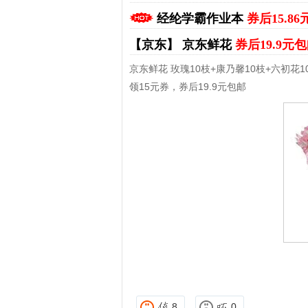
经纶学霸作业本
券后15.8
【京东】
京东鲜花
券后19.9元
京东鲜花 玫瑰10枝+康乃馨10枝+六初花1
领15元券，券后19.9元包邮
拼多多优惠券+拼多多返利
淘宝优惠券+淘宝返利
8
0