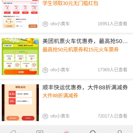
学生领取30元无门槛红包
ofo小黄车
16951人已查看
美团机票火车优惠券，最高抢50元机票券和15元火车票券
最高抢50元机票券和15元火车票券
ofo小黄车
17369人已查看
顺丰快运优惠券，大件88折满减券
大件88折满减券
ofo小黄车
72017人已查看