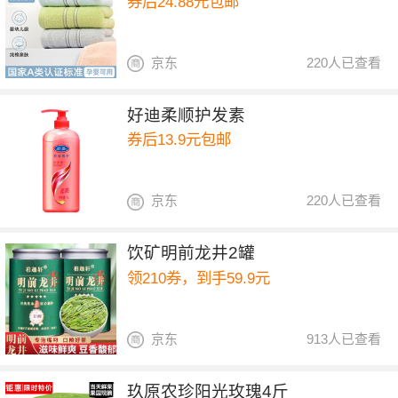
券后24.88元包邮
京东
220人已查看
好迪柔顺护发素
券后13.9元包邮
京东
220人已查看
饮矿明前龙井2罐
领210券，到手59.9元
京东
913人已查看
玖原农珍阳光玫瑰4斤