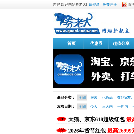
您好 欢迎来到券老大!
请登录
免费注册
微
首页
优惠券
超值分享
商品分类：
全部
服装
化妆品
数码家电
发布日期：
全部
今天
三天内
一周内
天猫、京东618超级红包
最高
2026年货节红包
最高26999