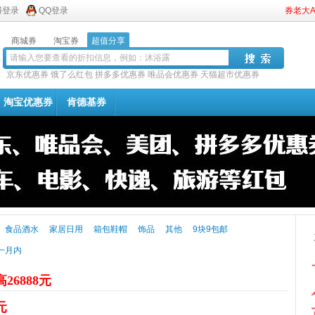
博登录
QQ登录
券老大
商城券
淘宝券
超值分享
京东优惠券
饿了么红包
拼多多优惠券
唯品会优惠券
天猫超市优惠券
淘宝优惠券
肯德基券
食品酒水
家居日用
箱包鞋帽
饰品
其他
9块9包邮
一月内
26888元
元