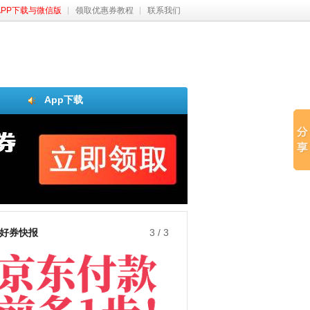
APP下载与微信版
领取优惠券教程
联系我们
App下载
好券快报
3
/
3