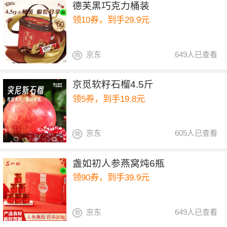
德芙黑巧克力桶装
领10券，到手29.9元
京东
649人已查看
京觅软籽石榴4.5斤
领5券，到手19.8元
京东
605人已查看
盏如初人参燕窝炖6瓶
领90券，到手39.9元
京东
649人已查看