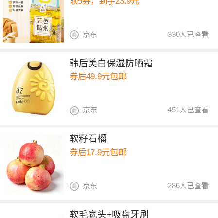
领5券，到手23.9元
京东
330人已查看
韩后美白保湿防晒霜
券后49.9元包邮
京东
451人已查看
软籽石榴
券后17.9元包邮
京东
286人已查看
软毛宽头+吸盘牙刷