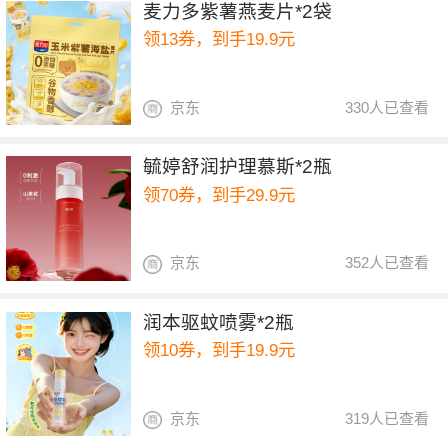
麦力多紫薯燕麦片*2袋
领13券，到手19.9元
京东
330人已查看
毓婷舒润护理慕斯*2瓶
领70券，到手29.9元
京东
352人已查看
润本驱蚊喷雾*2瓶
领10券，到手19.9元
京东
319人已查看