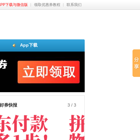
APP下载与微信版
领取优惠券教程
联系我们
App下载
好券快报
3
/
3