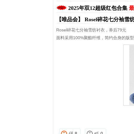
2025年双12超级红包合集
最
【唯品会】
Rosel碎花七分袖雪
Rosel碎花七分袖雪纺衬衣，券后79元
面料采用100%聚酯纤维，简约合身的版
拼多多优惠券+拼多多返利
淘宝优惠券+淘宝返利
8
0