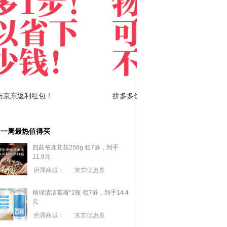
拼多多优惠券+拼多多返利
淘宝优惠券+淘宝返利
一周最热值得买
四菇爷鹿茸菇250g 领7券，到手
11.9元
所属商城：
京东优惠券
格绿清洁慕斯*2瓶 领7券，到手14.4
元
所属商城：
京东优惠券