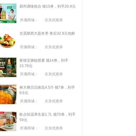
厨邦调味组合 领10券，到手20.9元
所属商城：
京东优惠券
京觅陕西大荔冬枣 券后32.9元包邮
所属商城：
京东优惠券
家德宝驱蚊喷雾 领14券，到手
15.78元
所属商城：
京东优惠券
林大馋贝贝南瓜4.5斤 领7券，到手
9.6元
所属商城：
京东优惠券
欧点恒温养生壶1.7L 领70券，到手
59元
所属商城：
京东优惠券