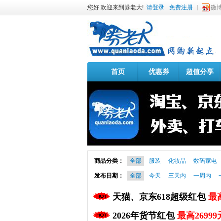
您好 欢迎来到券老大!
请登录
免费注册
微
首页
优惠券
超值分享
商品分类：
全部
服装
化妆品
数码家电
发布日期：
全部
今天
三天内
一周内
天猫、京东618超级红包
最高
2026年货节红包
最高26999