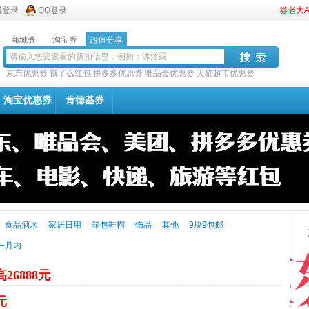
博登录
QQ登录
券老大
商城券
淘宝券
超值分享
京东优惠券
饿了么红包
拼多多优惠券
唯品会优惠券
天猫超市优惠券
淘宝优惠券
肯德基券
食品酒水
家居日用
箱包鞋帽
饰品
其他
9块9包邮
一月内
26888元
元