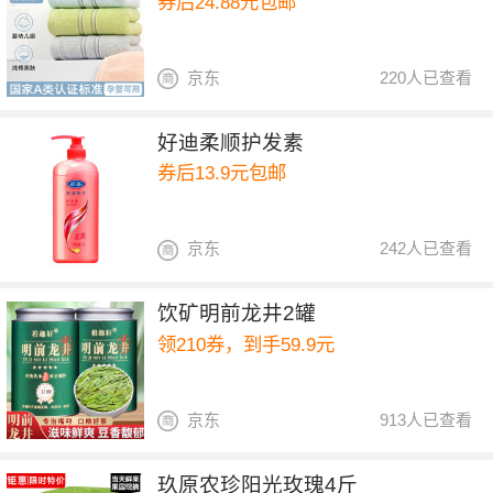
券后24.88元包邮
京东
220人已查看
好迪柔顺护发素
券后13.9元包邮
京东
242人已查看
饮矿明前龙井2罐
领210券，到手59.9元
京东
913人已查看
玖原农珍阳光玫瑰4斤