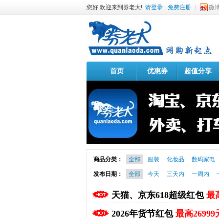
您好 欢迎来到券老大!
请登录
免费注册
微
首页
优惠券
超值分享
商品分类：
全部
服装
化妆品
数码家电
发布日期：
全部
今天
三天内
一周内
天猫、京东618超级红包
最高
2026年货节红包
最高26999