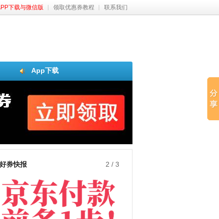
APP下载与微信版
领取优惠券教程
联系我们
App下载
好券快报
3
/
3