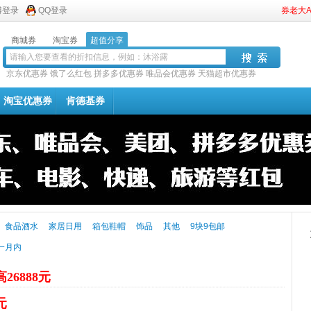
博登录
QQ登录
券老大
商城券
淘宝券
超值分享
京东优惠券
饿了么红包
拼多多优惠券
唯品会优惠券
天猫超市优惠券
淘宝优惠券
肯德基券
食品酒水
家居日用
箱包鞋帽
饰品
其他
9块9包邮
一月内
26888元
元