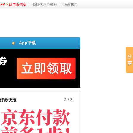
APP下载与微信版
领取优惠券教程
联系我们
App下载
好券快报
3
/
3