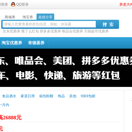
博登录
QQ登录
券老大
商城券
淘宝券
超值分享
京东优惠券
饿了么红包
拼多多优惠券
唯品会优惠券
天猫超市优惠券
淘宝优惠券
肯德基券
食品酒水
家居日用
箱包鞋帽
饰品
其他
9块9包邮
一月内
26888元
元