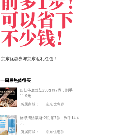
拼多多优惠券+拼多多返利
淘宝优惠券+淘宝返利
一周最热值得买
四菇爷鹿茸菇250g 领7券，到手
11.9元
所属商城：
京东优惠券
格绿清洁慕斯*2瓶 领7券，到手14.4
元
所属商城：
京东优惠券