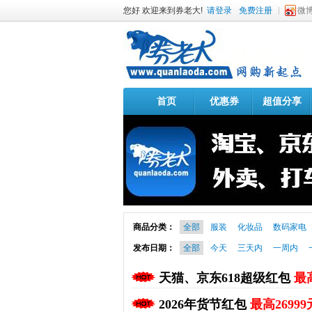
您好 欢迎来到券老大!
请登录
免费注册
微
首页
优惠券
超值分享
商品分类：
全部
服装
化妆品
数码家电
发布日期：
全部
今天
三天内
一周内
天猫、京东618超级红包
最高
2026年货节红包
最高26999