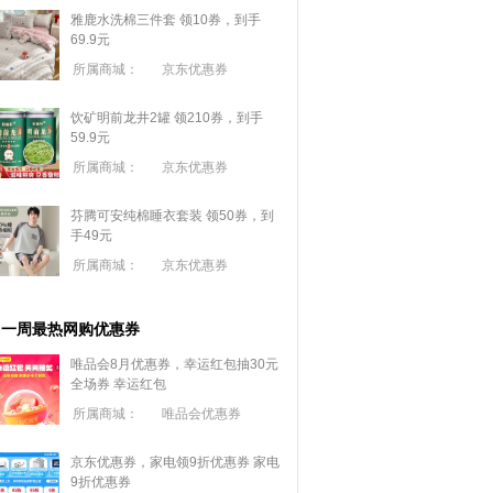
雅鹿水洗棉三件套 领10券，到手
69.9元
所属商城：
京东优惠券
饮矿明前龙井2罐 领210券，到手
59.9元
所属商城：
京东优惠券
芬腾可安纯棉睡衣套装 领50券，到
手49元
所属商城：
京东优惠券
一周最热网购优惠券
唯品会8月优惠券，幸运红包抽30元
全场券
幸运红包
所属商城：
唯品会优惠券
京东优惠券，家电领9折优惠券
家电
9折优惠券