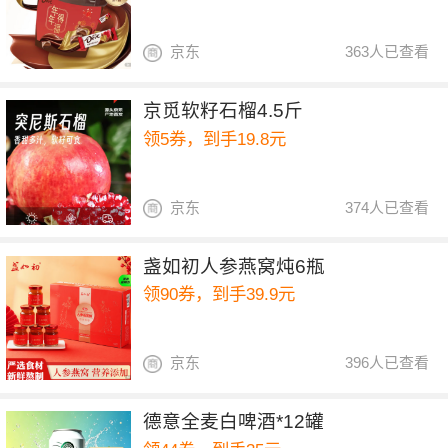
京东
363人已查看
京觅软籽石榴4.5斤
领5券，到手19.8元
京东
374人已查看
盏如初人参燕窝炖6瓶
领90券，到手39.9元
京东
396人已查看
德意全麦白啤酒*12罐