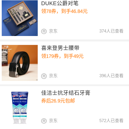
DUKE公爵对笔
领78券，到手46.84元
京东
374人已查看
喜来登男士腰带
领179券，到手49元
京东
396人已查看
佳洁士抗牙结石牙膏
券后26.9元包邮
京东
572人已查看