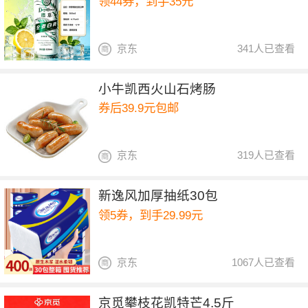
领44券，到手35元
京东
341人已查看
小牛凯西火山石烤肠
券后39.9元包邮
京东
319人已查看
新逸风加厚抽纸30包
领5券，到手29.99元
京东
1067人已查看
京觅攀枝花凯特芒4.5斤